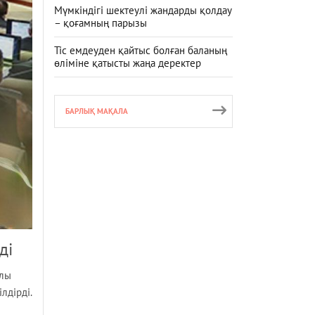
Мүмкіндігі шектеулі жандарды қолдау
– қоғамның парызы
Тіс емдеуден қайтыс болған баланың
өліміне қатысты жаңа деректер
БАРЛЫҚ МАҚАЛА
ді
йлы
ілдірді.