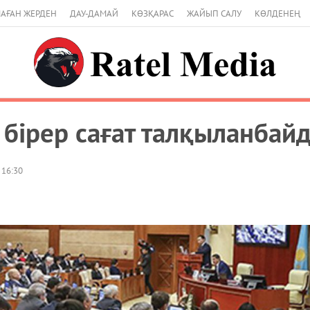
АҒАН ЖЕРДЕН
ДАУ-ДАМАЙ
КӨЗҚАРАС
ЖАЙЫП САЛУ
КӨЛДЕНЕҢ
 бірер сағат талқыланбай
 16:30