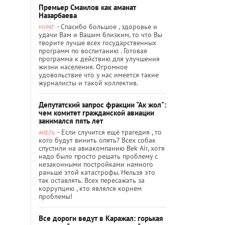
Премьер Смаилов как аманат
Назарбаева
- Спасибо большое , здоровье и
МУРАТ:
удачи Вам и Вашим близким, то что Вы
творите лучше всех государственных
программ по воспитанию . Готовая
программа к действию для улучшения
жизни населения. Огромное
удовольствие что у нас имеется такие
журналисты и такой коллектив.
Депутатский запрос фракции "Ак жол":
чем комитет гражданской авиации
занимался пять лет
- Если случится ещё трагедия , то
АНЕЛЬ:
кого будут винить опять? Всех собак
спустили на авиакомпанию Bek Air, хотя
надо было просто решать проблему с
незаконными постройками намного
раньше этой катастрофы. Нельзя это
так оставлять. Всех пересажать за
коррупцию , кто являлся корнем
проблемы!
Все дороги ведут в Каражал: горькая