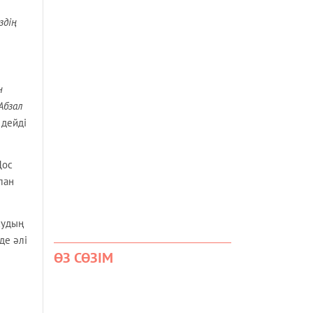
здің
н
Абзал
- дейді
Дос
лан
судың
де әлі
ӨЗ СӨЗІМ