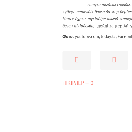
сатуға тыйым салады. 
күйеуі шетелдік болса да жер беріл
Немсе дұрыс түсіндіре алмай жат
деген пікірдемін,
- дейді заңгер Айг
Фото:
youtube.com, today.kz, Facebii
ПІКІРЛЕР — 0