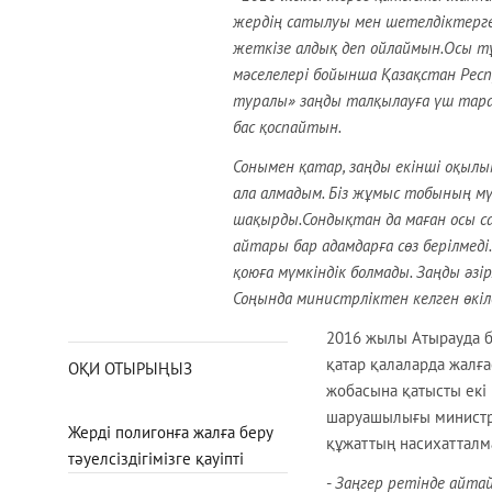
жердің сатылуы мен шетелдіктерге 
жеткізе алдық деп ойлаймын.Осы тұ
мәселелері бойынша Қазақстан Респ
туралы» заңды талқылауға үш тарап
бас қоспайтын.
Сонымен қатар, заңды екінші оқылым
ала алмадым. Біз жұмыс тобының мүш
шақырды.Сондықтан да маған осы са
айтары бар адамдарға сөз берілмед
қоюға мүмкіндік болмады. Заңды әзір
Соңында министрліктен келген өкіл
2016 жылы Атырауда б
қатар қалаларда жалға
ОҚИ ОТЫРЫҢЫЗ
жобасына қатысты екі
шаруашылығы министрлі
Жерді полигонға жалға беру
құжаттың насихатталм
тәуелсіздігімізге қауіпті
-
Заңгер ретінде айта