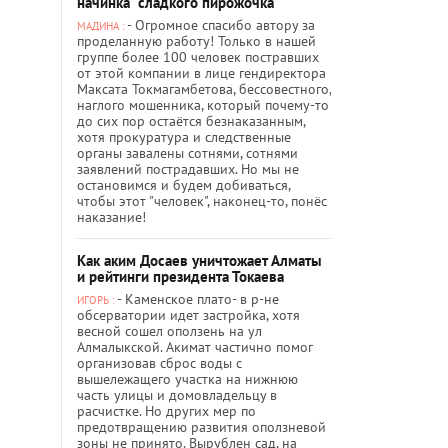
начинка "сладкого пирожочка"
- Огромное спасибо автору за
МАДИНА :
проделанную работу! Только в нашей
группе более 100 человек постравших
от этой компании в лице гендиректора
Максата Токмагамбетова, бессовестного,
наглого мошенника, который почему-то
до сих пор остаётся безнаказанным,
хотя прокуратура и следственные
органы завалены сотнями, сотнями
заявлений пострадавших. Но мы не
остановимся и будем добиваться,
чтобы этот "человек", наконец-то, понёс
наказание!
Как аким Досаев уничтожает Алматы
и рейтинги президента Токаева
- Каменское плато- в р-не
ИГОРЬ :
обсерватории идет застройка, хотя
весной сошел оползень на ул
Алмалыкской. Акимат частично помог
организовав сброс воды с
вышележащего участка на нижнюю
часть улицы и домовладельцу в
расчистке. Но других мер по
предотвращению развития оползневой
зоны не принято. Вырублен сад, на