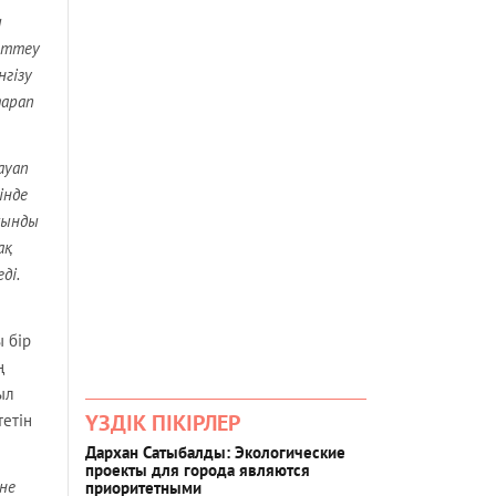
ы
еттеу
нгізу
тарап
ауап
інде
сынды
ақ
ді.
 бір
ң
ыл
ҮЗДІК ПІКІРЛЕР
тетін
Дархан Сатыбалды: Экологические
проекты для города являются
не
приоритетными