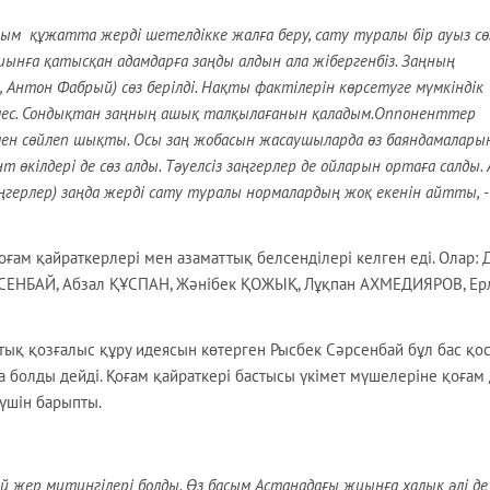
 құжатта жерді шетелдікке жалға беру, сату туралы бір ауыз сө
Жиынға қатысқан адамдарға заңды алдын ала жібергенбіз.
Заңның
 Антон Фабрый) сөз берілді. Нақты фактілерін көрсетуге мүмкіндік
емес. Сондықтан заңның ашық талқылағанын қаладым.Оппоненттер
ямен сөйлеп шықты. Осы заң жобасын жасаушыларда өз баяндамалары
өкілдері де сөз алды. Тәуелсіз заңгерлер де ойларын ортаға салды. 
ңгерлер) заңда жерді сату туралы нормалардың жоқ екенін айтты,
қоғам қайраткерлері мен азаматтық белсенділері келген еді. Олар: 
РСЕНБАЙ, Абзал ҚҰСПАН, Жәнібек ҚОЖЫҚ, Лұқпан АХМЕДИЯРОВ, Ер
ық қозғалыс құру идеясын көтерген Рысбек Сәрсенбай бұл бас қо
 болды дейді. Қоғам қайраткері бастысы үкімет мүшелеріне қоғам 
 үшін барыпты.
жер митингілері болды. Өз басым Астанадағы жиынға халық әлі де