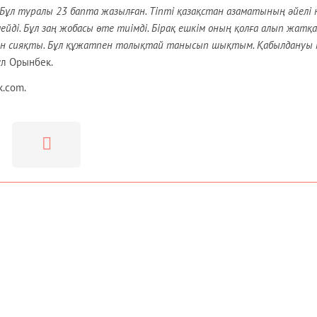
Бұл туралы 23 бапта жазылған. Тіпті қазақстан азаматының әйелі 
мейді. Бұл заң жобасы өте тиімді. Бірақ ешкім оның қолға алып жатқа
қан сияқты. Бұл құжатпен толықтай танысып шықтым. Қабылдануы 
үл Орынбек.
k.com.