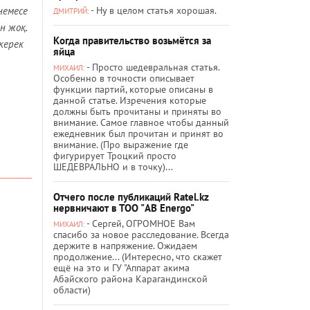
- Ну в целом статья хорошая.
немесе
ДМИТРИЙ:
н жоқ.
Когда правительство возьмётся за
керек
яйца
- Просто шедевральная статья.
МИХАИЛ:
Особенно в точности описывает
функции партий, которые описаны в
данной статье. Изречения которые
должны быть прочитаны и приняты во
внимание. Самое главное чтобы данный
ежедневник был прочитан и принят во
внимание. (Про выражение где
фигурирует Троцкий просто
ШЕДЕВРАЛЬНО и в точку)...
Отчего после публикаций Ratel.kz
нервничают в ТОО "AB Energo"
- Сергей, ОГРОМНОЕ Вам
МИХАИЛ:
спасибо за новое расследование. Всегда
держите в напряжение. Ожидаем
продолжение... (Интересно, что скажет
ещё на это и ГУ "Аппарат акима
Абайского района Карагандинской
области)