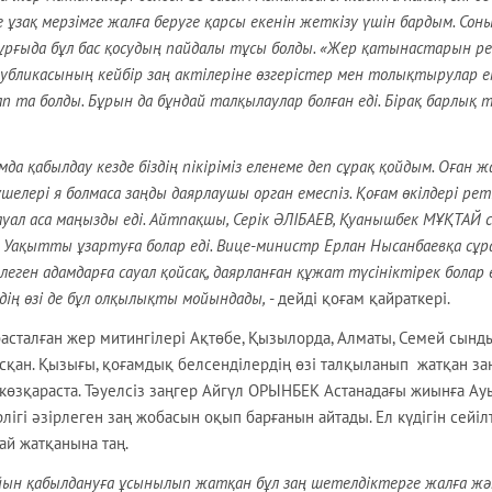
ұзақ мерзімге жалға беруге қарсы екенін жеткізу үшін бардым. Сон
рғыда бұл бас қосудың пайдалы тұсы болды.
«Жер қатынастарын р
убликасының кейбір заң актілеріне өзгерістер мен толықтырулар е
 та болды. Бұрын да бұндай талқылаулар болған еді. Бірақ барлық 
да қабылдау кезде біздің пікіріміз еленеме деп сұрақ қойдым. Оған ж
елері я болмаса заңды даярлаушы орган емеспіз. Қоғам өкілдері рет
уал аса маңызды еді. Айтпақшы, Серік ӘЛІБАЕВ, Қуанышбек МҰҚТАЙ 
і. Уақытты ұзартуға болар еді. Вице-министр Ерлан Нысанбаевқа сұр
леген адамдарға сауал қойсақ, даярланған құжат түсініктірек болар е
дің өзі де бұл олқылықты мойындады,
- дейді қоғам қайраткері.
асталған жер митингілері Ақтөбе, Қызылорда, Алматы, Семей сынды
сқан. Қызығы, қоғамдық белсенділердің өзі талқыланып жатқан за
 көзқараста. Тәуелсіз заңгер Айгүл ОРЫНБЕК Астанадағы жиынға Ау
гі әзірлеген заң жобасын оқып барғанын айтады. Ел күдігін сейіл
ай жатқанына таң.
йын қабылдануға ұсынылып жатқан бұл заң шетелдіктерге жалға жә