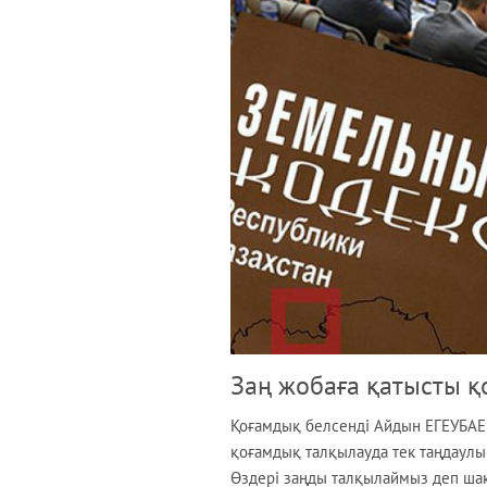
Заң жобаға қатысты қ
Қоғамдық белсенді Айдын ЕГЕУБАЕ
қоғамдық талқылауда тек таңдаулы 
Өздері заңды талқылаймыз деп шақ