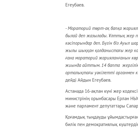
Егеубаев.
-
Мораторий төрт-ақ бапқа жариялан
былай деп жазылады. Ұлттық жер п
кәсіпорындар деп. Бүгін біз Ауыл ш
жылы шыққан қолданыстағы жер коде
ғана мораторий жарияланғанын көре
жиында айттым. 14 бапта жергілікт
орталықтағы уәкілетті органмен ке
дейді Айдын Егеубаев.
Астанада 16-ақпан күні жер кодекс
министрінің орынбасары Ерлан Н
және парламент депутаттары Сапа
Қоғамдық тыңдауды ұйымдастырған 
билік пен демократиялық күштерді