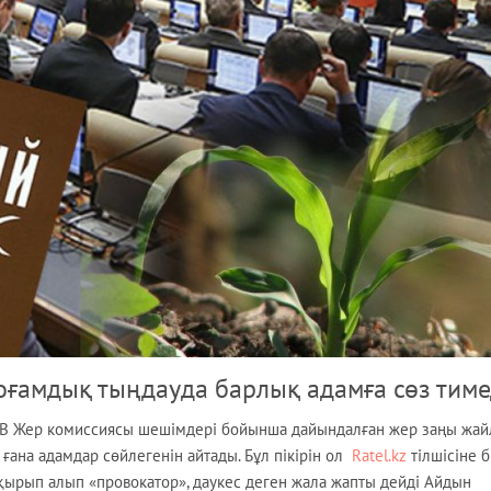
оғамдық тыңдауда барлық адамға сөз тиме
В Жер комиссиясы шешімдері бойынша дайындалған жер заңы жа
ғана адамдар сөйлегенін айтады. Бұл пікірін ол
Ratel.kz
тілшісіне б
ырып алып «провокатор», даукес деген жала жапты дейді Айдын