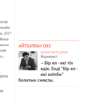
тінде
телдік
қ. 2017
бапқа
рлығын
АЙТЫЛҒАН СӨЗ
інде
БОЛАТ МҮРСӘЛІМ
ық
, -
Журналист
– Бір ел - екі тіл
едік. Енді "Бір ел -
қ
екі әліпби"
НДИНА
болатын сияқты.
зде