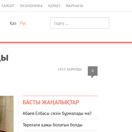
САЯСАТ
ЭКОНОМИКА
ҚОҒАМ
ЖАРНАМА
Қаз
Рус
ды
1051 ҚАРАЛДЫ
0
БАСТЫ ЖАҢАЛЫҚТАР
Абаев Елбасы сөзін бұрмалады ма?
Төреғали қажы болатын болды