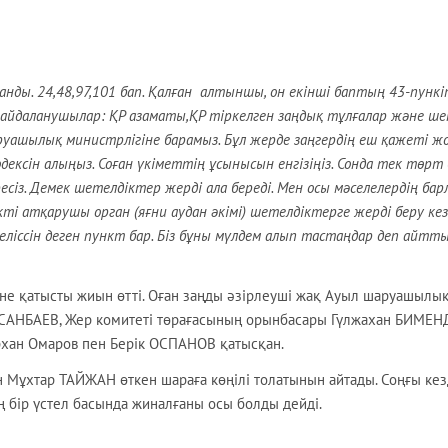
ды. 24,48,97,101 бап. Қалған алтыншы, он екінші баптың 43-пункі
айдаланушылар: ҚР азаматы,ҚР тіркелген заңдық тұлғалар және ше
аруашылық министрлігіне барамыз. Бұл жерде заңгердің еш қажеті жо
ксін алыңыз. Соған үкіметтің ұсынысын енгізіңіз. Сонда тек төрт 
сіз. Демек шетелдіктер жерді ала береді. Мен осы мәселелердің ба
і атқарушы орган (яғни аудан әкімі) шетелдіктерге жерді беру кез
ліссін деген пункт бар. Біз бұны мүлдем алып тастаңдар деп айтт
іне қатысты жиын өтті. Оған заңды әзірлеуші жақ Ауыл шаруашылы
ЫСАНБАЕВ, Жер комитеті төрағасының орынбасары Гүлжахан БИМЕ
рхан Омаров пен Берік ОСПАНОВ қатысқан.
Мұхтар ТАЙЖАН өткен шараға көңілі толатынын айтады. Соңғы ке
ң бір үстел басында жиналғаны осы болды дейді.