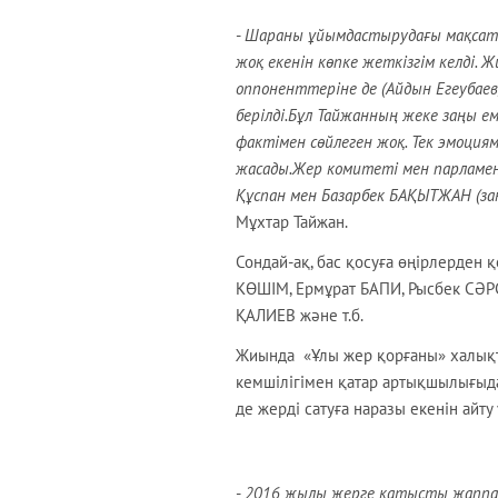
-
Шараны ұйымдастырудағы мақсатым
жоқ екенін көпке жеткізгім келді. 
оппоненттеріне де (Айдын Егеубаев,
берілді.Бұл Тайжанның жеке заңы 
фактімен сөйлеген жоқ. Тек эмоци
жасады.Жер комитеті мен парламент 
Құспан мен Базарбек БАҚЫТЖАН (за
Мұхтар Тайжан.
Сондай-ақ, бас қосуға өңірлерден 
КӨШІМ, Ермұрат БАПИ, Рысбек СӘ
ҚАЛИЕВ және т.б.
Жиында «Ұлы жер қорғаны» халықт
кемшілігімен қатар артықшылығыда
де жерді сатуға наразы екенін айту
-
2016 жылы жерге қатысты жаппай 