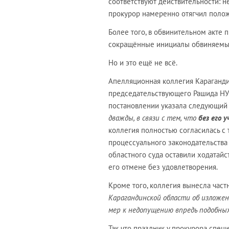
соответствуют действительности: н
прокурор намеренно отягчил поло
Более того, в обвинительном акте 
сокращённые инициалы обвиняемых.
Но и это ещё не всё.
Апелляционная коллегия Карагандин
председательствующего Рашида Н
постановлении указала следующий
дважды, в связи с тем, что
без его 
коллегия полностью согласилась с 
процессуального законодательства 
областного суда оставили ходатайс
его отмене без удовлетворения.
Кроме того, коллегия вынесла част
Карагандинской области об изложен
мер к недопущению впредь подобных
Так что праздник у прокурора спе