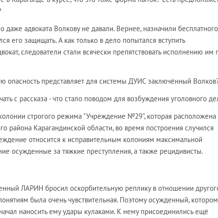
?
но даже адвоката Волкову не давали. Вернее, назначили бесплатного
ся его защищать. А как только в дело попытался вступить
окат, следователи стали всячески препятствовать исполнению им
акую опасность представляет для системы ДУИС заключённый Волков
ачать с рассказа - что стало поводом для возбуждения уголовного де
в колонии строгого режима "Учреждение №29", которая расположена 
го района Карагандинской области, во время построения случился
еждение относится к исправительным колониям максимальной
ние осужденные за тяжкие преступления, а также рецидивисты.
жденный ЛАРИН бросил оскорбительную реплику в отношении другог
онятиям была очень чувствительная. Поэтому осужденный, котором
 начал наносить ему удары кулаками. К нему присоединились ещё