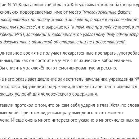
нии №61 Карагандинской области. Как указывает в жалобах в проку
ескольких подозреваемых, имеют место
"многочисленные факты
дозреваемых на подачу жалоб и заявлений, а также на соблюдение
оловном процессе"
, что выражается
"в том, что при подаче жалоб, в 
ждении №61, заявлений и ходатайств по уголовному делу админист
ии документов с отметкой об отправлении не предоставляет"
.
длительное время не получает лекарственные препараты, употребл
льным, так как он состоит на учёте с психическим заболеванием.
обы снизить у заключённого немотивированную агрессию.
 на него оказывает давление заместитель начальника учреждения №
отоколов о нарушении содержания, после чего арестант помещался 
ежащих условий для человеческого содержания.
авили протокол о том, что он сам себя ударил в глаз. Хотя, по слов
л выводной. При этом видеокамера у выводного в этот момент
ена. И ещё очень много интересного указано в многочисленных ж
 в Караганде в курсе, что это тоже форма пыток? Есть предположе