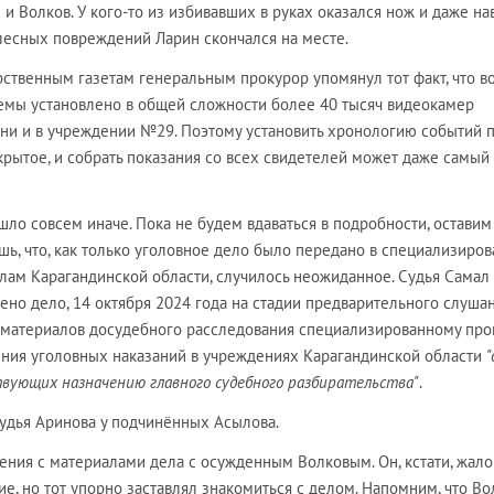
и Волков. У кого-то из избивавших в руках оказался нож и даже на
елесных повреждений Ларин скончался на месте.
рственным газетам генеральным прокурор упомянул тот факт, что в
емы установлено в общей сложности более 40 тысяч видеокамер
они и в учреждении №29. Поэтому установить хронологию событий 
крытое, и собрать показания со всех свидетелей может даже самый
ышло совсем иначе. Пока не будем вдаваться в подробности, оставим
ь, что, как только уголовное дело было передано в специализиро
ам Карагандинской области, случилось неожиданное. Судья Самал
но дело, 14 октября 2024 года на стадии предварительного слуша
 материалов досудебного расследования специализированному про
ения уголовных наказаний в учреждениях Карагандинской области
"
вующих назначению главного судебного разбирательства"
.
судья Аринова у подчинённых Асылова.
ения с материалами дела с осужденным Волковым. Он, кстати, жало
е, но тот упорно заставлял знакомиться с делом. Напомним, что Во