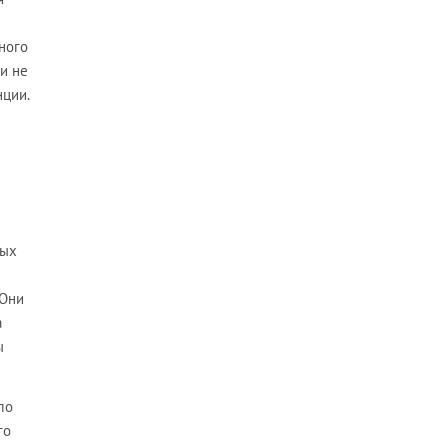
ного
и не
нции.
ных
 Они
а
ы
ло
го