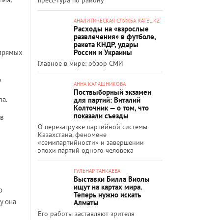
АНАЛИТИЧЕСКАЯ СЛУЖБА RATEL.KZ
Расходы на «взрослые
развлечения» в футболе,
ракета КНДР, удары
 прямых
России и Украины
Главное в мире: обзор СМИ
?
АННА КАЛАШНИКОВА
Поствыборный экзамен
ла.
для партий: Виталий
Колточник — о том, что
показали съезды
в
О перезагрузке партийной системы
Казахстана, феномене
«семипартийности» и завершении
эпохи партий одного человека
ГУЛЬНАР ТАНКАЕВА
Выставки Билла Виолы
ищут на картах мира.
о
Теперь нужно искать
у она
Алматы
Его работы заставляют зрителя