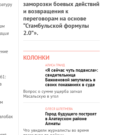
заморозки боевых действий
ратуру
и возвращения к
переговорам на основе
“Стамбульской формулы
том
2.0”».
рация
ение
КОЛОНКИ
АЛИСА ГРАНД
«Я сейчас чуть подвисла»:
свидетельница
61:
Бажкеновой запуталась в
в
своих показаниях в суде
Вопрос о сумме ущерба загнал
Масальскую в угол
ам
ОЛЕСЯ ШЛЕПНЕВА
Город будущего построят
алобах
в Алатауском районе
Алматы
Что увидели журналисты во время
ния,
пресс-тура по району