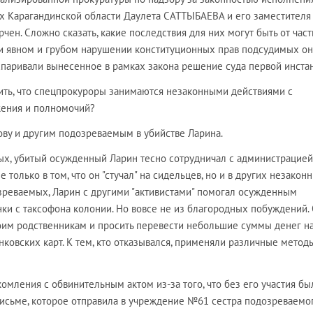
х Карагандинской области Даулета САТТЫБАЕВА и его заместителя
ен. Сложно сказать, какие последствия для них могут быть от част
при явном и грубом нарушении конституционных прав подсудимых он
оспаривали вынесенное в рамках закона решение суда первой инста
ть, что спецпрокуроры занимаются незаконными действиями с
ения и полномочий?
ву и другим подозреваемым в убийстве Ларина.
х, убитый осужденный Ларин тесно сотрудничал с администрацией
только в том, что он "стучал" на сидельцев, но и в других незакон
озреваемых, Ларин с другими "активистами" помогал осужденным
ки с таксофона колонии. Но вовсе не из благородных побуждений.
оим родственникам и просить перевести небольшие суммы денег н
нковских карт. К тем, кто отказывался, применяли различные метод
комления с обвинительным актом из-за того, что без его участия бы
письме, которое отправила в учреждение №61 сестра подозреваемо