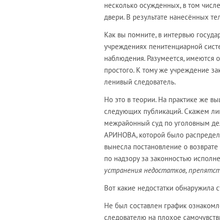
несколько осужденных, в том числе 
двери. В результате нанесённых т
Как вы помните, в интервью госуда
учреждениях пенитенциарной сист
наблюдения. Разумеется, имеются 
простого. К тому же учреждение за
ленивый следователь.
Но это в теории. На практике же в
следующих публикаций. Скажем лиш
межрайонный суд по уголовным дел
АРИНОВА, которой было распределе
вынесла постановление о возврате
по надзору за законностью исполн
устранения недостатков, препятст
Вот какие недостатки обнаружила 
Не был составлен график ознакомл
следователю на плохое самочувстви