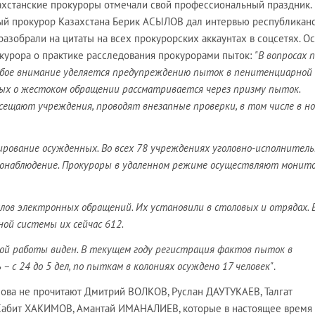
азахстанские прокуроры отмечали свой профессиональный праздник.
ный прокурор Казахстана Берик АСЫЛОВ дал интервью республикан
разобрали на цитаты на всех прокурорских аккаунтах в соцсетях. О
окурора о практике расследования прокурорами пыток:
"В вопросах 
обое внимание уделяется предупреждению пыток в пенитенциарной
ных о жестоком обращении рассматривается через призму пыток.
ещают учреждения, проводят внезапные проверки, в том числе в н
рование осужденных. Во всех 78 учреждениях уголовно-исполнител
онаблюдение. Прокуроры в удаленном режиме осуществляют монито
алов электронных обращений. Их установили в столовых и отрядах. 
ой системы их сейчас 612.
й работы виден. В текущем году регистрация фактов пыток в
– с 24 до 5 дел, по пыткам в колониях осуждено 17 человек"
.
лова не прочитают Дмитрий ВОЛКОВ, Руслан ДАУТУКАЕВ, Талгат
Сабит ХАКИМОВ, Амантай ИМАНАЛИЕВ, которые в настоящее время