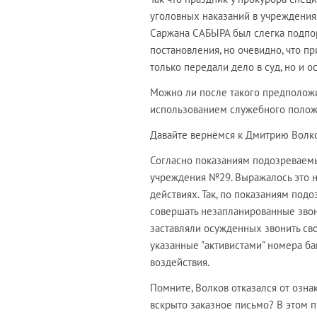
уголовных наказаний в учреждения
Саржана САБЫРА был слегка подпорч
постановления, но очевидно, что 
только передали дело в суд, но и 
Можно ли после такого предположи
использованием служебного полож
Давайте вернёмся к Дмитрию Волко
Согласно показаниям подозреваемы
учреждения №29. Выражалось это не 
действиях. Так, по показаниям под
совершать незапланированные звон
заставляли осужденных звонить св
указанные "активистами" номера ба
воздействия.
Помните, Волков отказался от озна
вскрыто заказное письмо? В этом 