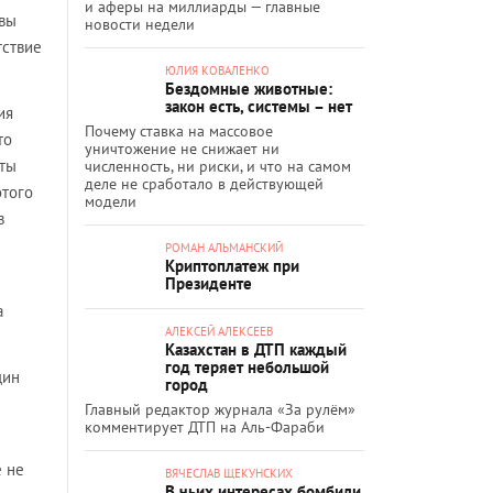
и аферы на миллиарды — главные
 вы
новости недели
тствие
ЮЛИЯ КОВАЛЕНКО
Бездомные животные:
закон есть, системы – нет
ия
Почему ставка на массовое
то
уничтожение не снижает ни
еты
численность, ни риски, и что на самом
деле не сработало в действующей
этого
модели
в
РОМАН АЛЬМАНСКИЙ
Криптоплатеж при
Президенте
а
АЛЕКСЕЙ АЛЕКСЕЕВ
Казахстан в ДТП каждый
год теряет небольшой
дин
город
Главный редактор журнала «За рулём»
комментирует ДТП на Аль-Фараби
е не
ВЯЧЕСЛАВ ЩЕКУНСКИХ
В чьих интересах бомбили