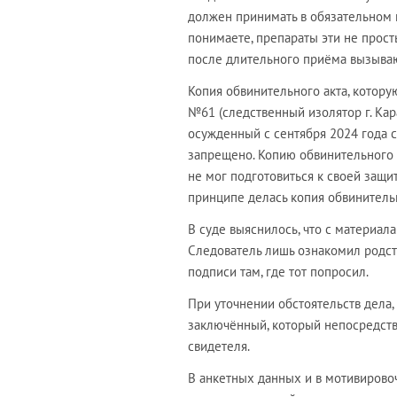
должен принимать в обязательном п
понимаете, препараты эти не прост
после длительного приёма вызываю
Копия обвинительного акта, котору
№61 (следственный изолятор г. Кар
осужденный с сентября 2024 года 
запрещено. Копию обвинительного а
не мог подготовиться к своей защит
принципе делась копия обвинитель
В суде выяснилось, что с материал
Следователь лишь ознакомил родст
подписи там, где тот попросил.
При уточнении обстоятельств дела,
заключённый, который непосредств
свидетеля.
В анкетных данных и в мотивировоч