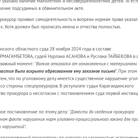
е указано наличие малолетних и несовершеннолетних детей. То ест
жение подсудимых в обвинительном акте.
прокурор проявил самодеятельность и вопреки нормам права указал
 Хотя должен был прописать имена и отчества полностью.
ского областного суда 28 ноября 2024 года в составе
УРМАГАМБЕТОВА, судей Нурлана АСАНОВА и Руслана ТАЙБЕКОВА в 
 важный момент:
"Волков отказался от ознакомления с материалами
участия было вскрыто адресованное ему заказное письмо"
. При этом
тем, что по уголовному делу имеется существенное нарушение угол
со стороны спецпрокуроров. В результате судьи Карагандинского
тво прокурора о несогласии с постановлением суда первой инстанц
ное постановление по этому делу:
"Довести до сведения прокурора
ном факте нарушения норм уголовно-процессуального закона для п
 нарушений".
циализированной прокуратуры по надзору за законностью исполнени