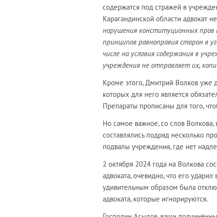
содержатся под стражей в учрежде
Карагандинской области адвокат н
нарушения конституционных прав по
принципов равноправия сторон в уг
числе на условия содержания в
у
чре
у
чреждения не отправляет
их
, коп
Кроме этого, Дмитрий Волков уже 
которых для него является обязате
Препараты прописаны для того, чт
Но самое важное, со слов Волкова,
составлялись подряд несколько пр
подвалы учреждения, где нет надл
2 октября 2024 года на Волкова сост
адвоката, очевидно, что его удари
удивительным образом была отключ
адвоката, которые игнорируются.
Господин Асылов, ваши подчинённые