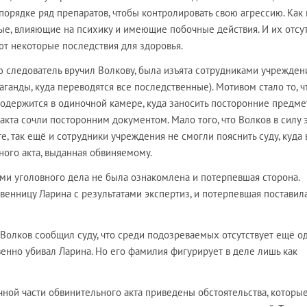
орядке ряд препаратов, чтобы контролировать свою агрессию. Как
ые, влияющие на психику и имеющие побочные действия. И их отсу
т некоторые последствия для здоровья.
ю следователь вручил Волкову, была изъята сотрудниками учрежден
аганды, куда переводятся все последственные). Мотивом стало то, ч
содержится в одиночной камере, куда заносить посторонние предм
кта сочли посторонним документом. Мало того, что Волков в силу 
е, так ещё и сотрудники учреждения не смогли пояснить суду, куда 
ного акта, выданная обвиняемому.
ами уголовного дела не была ознакомлена и потерпевшая сторона.
венницу Ларина с результатами экспертиз, и потерпевшая поставил
 Волков сообщил суду, что среди подозреваемых отсутствует ещё о
енно убивал Ларина. Но его фамилия фигурирует в деле лишь как
ной части обвинительного акта приведены обстоятельства, которы