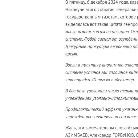
В пятницу, 6 декабря 2024 года, к
Накануне этого события генераль
государственным газетам, которое 
выделялась вот такая цитата генпр
мы занимаем ж
ё
сткую позицию. Ос
системе. Любой сигнал от осужден
Дежурные прокуроры ежедневно пос
время.
Ввели в практику анонимное анкети
системы установили сплошное виде
это порядка 40 тысяч видеокамер.
В два раза увеличили число термин
учреждениях уголовно-исполнительн
Профилактический эффект указанно
учреждениях значительно снизилась 
Жаль, эти замечательны слова Асы
АЗИМБАЕВ, Александр ГОРБУНОВ, 