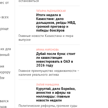
остановиться
вес от
ТАТЬЯНА РАДЗИШЕВСКАЯ
Итоги недели в
о всех
Казахстане: дело
дольщиков, рейды МВД,
громкий приговор и
проще
победы боксёров
Главные новости Казахстана и мира
выпуске
 их для
ИРИНА МИРОНОВА
Дубай после бума: стоит
ванный
ли казахстанцам
инвестировать в ОАЭ в
2026 году
ния
Главное преимущество недвижимости –
курору
наличие реального актива
для
ЛИЛИЯ МАНЬШИНА
Курултай, дело Борейко,
амнистия и аферы на
миллиарды: главные
новости недели
вался
Политические реформы, громкие суды
лков