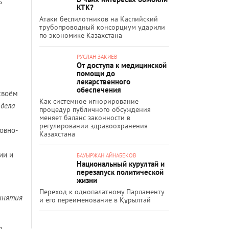
ь
КТК?
Атаки беспилотников на Каспийский
трубопроводный консорциум ударили
по экономике Казахстана
РУСЛАН ЗАКИЕВ
От доступа к медицинской
помощи до
лекарственного
обеспечения
своём
Как системное игнорирование
 дела
процедур публичного обсуждения
меняет баланс законности в
регулировании здравоохранения
овно-
Казахстана
ии и
БАУЫРЖАН АЙНАБЕКОВ
Национальный курултай и
перезапуск политической
жизни
Переход к однопалатному Парламенту
ринятия
и его переименование в Құрылтай
я