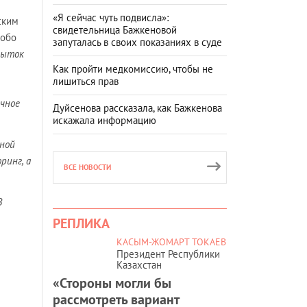
«Я сейчас чуть подвисла»:
ским
свидетельница Бажкеновой
собо
запуталась в своих показаниях в суде
пыток
Как пройти медкомиссию, чтобы не
лишиться прав
очное
Дуйсенова рассказала, как Бажкенова
искажала информацию
ьной
ринг, а
ВСЕ НОВОСТИ
В
РЕПЛИКА
КАСЫМ-ЖОМАРТ ТОКАЕВ
Президент Республики
Казахстан
«Стороны могли бы
рассмотреть вариант