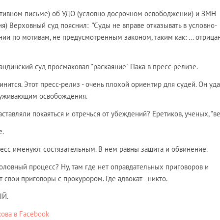
мативном письме) об УДО (условно-досрочном освободжении) и ЗМН
я) Верховный суд пояснил: "Суды не вправе отказывать в условно-
и по мотивам, не предусмотренным законом, таким как: ... отрица
гандинский суд просмаковал "раскаяние" Пака в пресс-релизе.
инится. Этот пресс-релиз - очень плохой ориентир для судей. Он уд
луживающим освобождения.
ставляли покаяться и отречься от убеждений? Еретиков, ученых, "ве
е.
есс именуют состязательным. В нем равны защита и обвинение.
уголовный процесс? Ну, там где нет оправдательных приговоров и
 свои приговоры с прокурором. Где адвокат - никто.
ЫЙ.
ова в Facebook