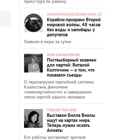
пресс-тура по району
АНАЛИТИЧЕСКАЯ СЛУЖБА RATEL.KZ
Корабли-призраки Второй
мировой войны, 48 часов
без воды и капибары у
депутатов
Главное в мире за сутки
АННА КАЛАШНИКОВА
Поствыборный экзамен
для партий: Виталий
Колточник — о том, что
показали съезды
О перезагрузке партийной системы
Казахстана, феномене
«семипартийности» и завершении
эпохи партий одного человека
ГУЛЬНАР ТАНКАЕВА
Выставки Билла Виолы
ищут на картах мира.
Теперь нужно искать
Алматы
Его работы заставляют зрителя