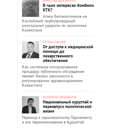
ВЯЧЕСЛАВ ЩЕКУНСКИХ
В чьих интересах бомбили
КТК?
Атаки беспилотников на
Каспийский трубопроводный
консорциум ударили по экономике
Казахстана
РУСЛАН ЗАКИЕВ
От доступа к медицинской
помощи до
лекарственного
обеспечения
Как системное игнорирование
процедур публичного обсуждения
меняет баланс законности в
регулировании здравоохранения
Казахстана
БАУЫРЖАН АЙНАБЕКОВ
Национальный курултай и
перезапуск политической
жизни
Переход к однопалатному Парламенту
и его переименование в Құрылтай