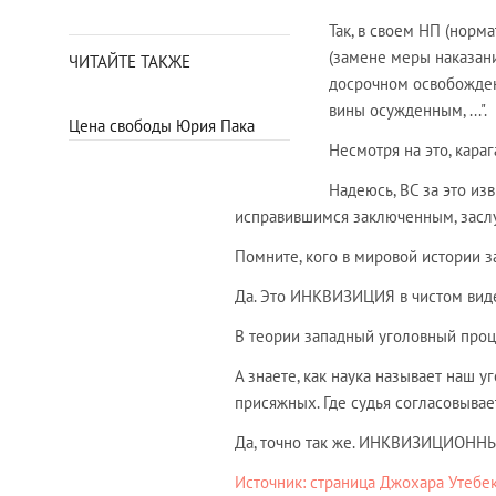
Так, в своем НП (нор
(замене меры наказани
ЧИТАЙТЕ ТАКЖЕ
досрочном освобождени
вины осужденным, ...".
Цена свободы Юрия Пака
Несмотря на это, кара
Надеюсь, ВС за это изв
исправившимся заключенным, зас
Помните, кого в мировой истории за
Да. Это ИНКВИЗИЦИЯ в чистом вид
В теории западный уголовный проц
А знаете, как наука называет наш 
присяжных. Где судья согласовывает
Да, точно так же. ИНКВИЗИЦИОНН
Источник: страница Джохара Утебек