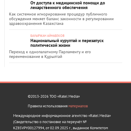
От доступа к медицинской помощи до
лекарственного обеспечения
Как системное игнорирование процедур публичного
обсуждения меняет баланс законности в регулировании
здравоохранения Казахстана
БАУЫРЖАН АЙНАБЕКОВ
Национальный курултай и перезапуск
политической жизни
Переход к однопалатному Парламенту и его
переименование в Құрылтай
©2013-2026 ТОО «Ratel Media»
Правила использования
материалов
Международное информационное агентство «Ratel Media»
(Свидетельство о постановке на переучёт №
KZ85VPY00127994, от 02.09.2025 г., выданное Комитетом