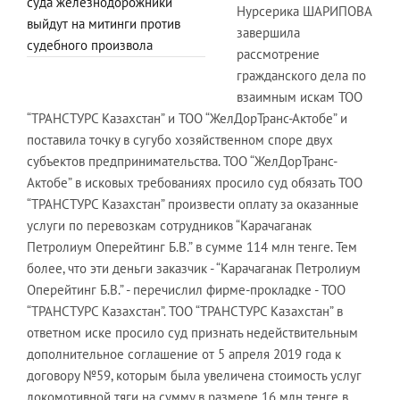
суда железнодорожники
Нурсерика ШАРИПОВА
выйдут на митинги против
завершила
судебного произвола
рассмотрение
гражданского дела по
взаимным искам ТОО
“ТРАНСТУРС Казахстан” и ТОО “ЖелДорТранс-Актобе” и
поставила точку в сугубо хозяйственном споре двух
субъектов предпринимательства. ТОО “ЖелДорТранс-
Актобе” в исковых требованиях просило суд обязать ТОО
“ТРАНСТУРС Казахстан” произвести оплату за оказанные
услуги по перевозкам сотрудников “Карачаганак
Петролиум Оперейтинг Б.В.” в сумме 114 млн тенге. Тем
более, что эти деньги заказчик - “Карачаганак Петролиум
Оперейтинг Б.В.” - перечислил фирме-прокладке - ТОО
“ТРАНСТУРС Казахстан”. ТОО “ТРАНСТУРС Казахстан” в
ответном иске просило суд признать недействительным
дополнительное соглашение от 5 апреля 2019 года к
договору №59, которым была увеличена стоимость услуг
локомотивной тяги на сумму в размере 16 млн тенге в