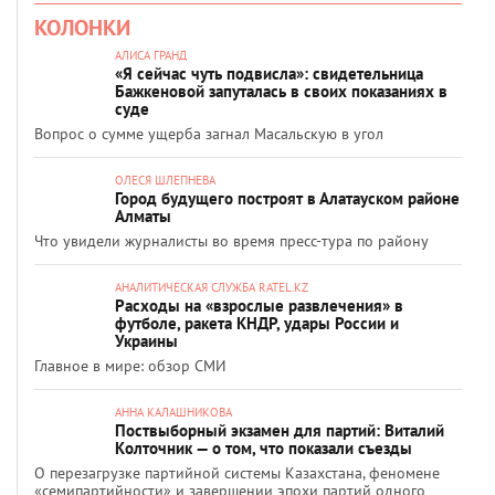
КОЛОНКИ
АЛИСА ГРАНД
«Я сейчас чуть подвисла»: свидетельница
Бажкеновой запуталась в своих показаниях в
суде
Вопрос о сумме ущерба загнал Масальскую в угол
ОЛЕСЯ ШЛЕПНЕВА
Город будущего построят в Алатауском районе
Алматы
Что увидели журналисты во время пресс-тура по району
АНАЛИТИЧЕСКАЯ СЛУЖБА RATEL.KZ
Расходы на «взрослые развлечения» в
футболе, ракета КНДР, удары России и
Украины
Главное в мире: обзор СМИ
АННА КАЛАШНИКОВА
Поствыборный экзамен для партий: Виталий
Колточник — о том, что показали съезды
О перезагрузке партийной системы Казахстана, феномене
«семипартийности» и завершении эпохи партий одного