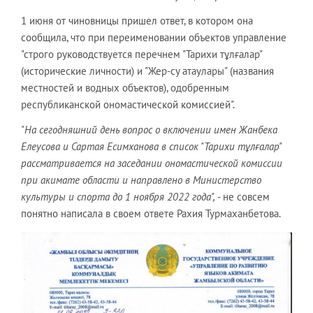
1 июня от чиновницы пришел ответ, в котором она
сообщила, что при переименовании объектов управление
"строго руководствуется перечнем "Тарихи тұлғалар"
(исторические личности) и "Жер-су атаулары" (названия
местностей и водных объектов), одобренным
республиканской ономастической комиссией".
"На сегодняшний день вопрос о включении имен Жанбека
Елеусова и Сартая Есимханова в список "Тарихи тұлғалар"
рассматривается на заседании ономастической комиссии
при акимате области и направлено в Министерство
культуры и спорта до 1 ноября 2022 года",
- не совсем
понятно написала в своем ответе Рахия Турмаханбетова.