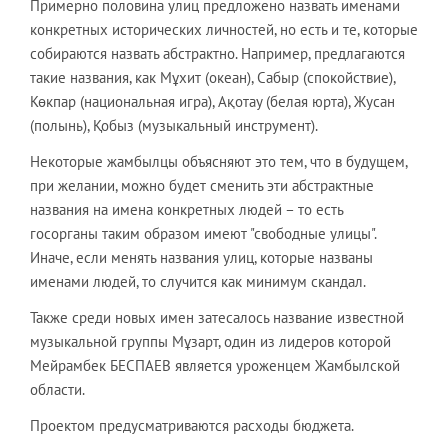
Примерно половина улиц предложено назвать именами
конкретных исторических личностей, но есть и те, которые
собираются назвать абстрактно. Например, предлагаются
такие названия, как Мұхит (океан), Сабыр (спокойствие),
Көкпар (национальная игра), Ақотау (белая юрта), Жусан
(полынь), Қобыз (музыкальный инструмент).
Некоторые жамбылцы объясняют это тем, что в будущем,
при желании, можно будет сменить эти абстрактные
названия на имена конкретных людей – то есть
госорганы таким образом имеют "свободные улицы".
Иначе, если менять названия улиц, которые названы
именами людей, то случится как минимум скандал.
Также среди новых имен затесалось название известной
музыкальной группы Мұзарт, один из лидеров которой
Мейрамбек БЕСПАЕВ является уроженцем Жамбылской
области.
Проектом предусматриваются расходы бюджета.