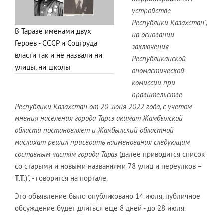
устройстве
Республики Казахстан",
В Таразе именами двух
на основании
Героев - СССР и Соцтруда
заключения
власти так и не назвали ни
Республиканской
улицы, ни школы
ономастической
комиссии при
правительстве
Республики Казахстан от 20 июня 2022 года, с учетом
мнения населения города Тараз акимат Жамбылской
области постановляет и Жамбылский областной
маслихат решил присвоить наименования следующим
составным частям города Тараз
(далее приводится список
со старыми и новыми названиями 78 улиц и переулков –
Т.Т.
)
",
- говорится на портале.
Это объявление было опубликовано 14 июля, публичное
обсуждение будет длиться еще 8 дней - до 28 июля.