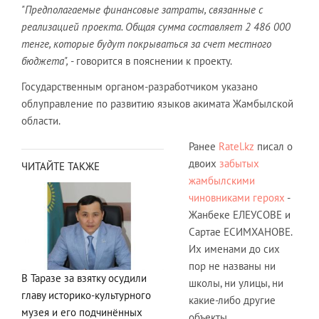
"Предполагаемые финансовые затраты, связанные с
реализацией проекта. Общая сумма составляет 2 486 000
тенге, которые будут покрываться за счет местного
бюджета",
- говорится в пояснении к проекту.
Государственным органом-разработчиком указано
облуправление по развитию языков акимата Жамбылской
области.
Ранее
Ratel.kz
писал о
двоих
забытых
ЧИТАЙТЕ ТАКЖЕ
жамбылскими
чиновниками героях
-
Жанбеке ЕЛЕУСОВЕ и
Сартае ЕСИМХАНОВЕ.
Их именами до сих
пор не названы ни
В Таразе за взятку осудили
школы, ни улицы, ни
главу историко-культурного
какие-либо другие
музея и его подчинённых
объекты.