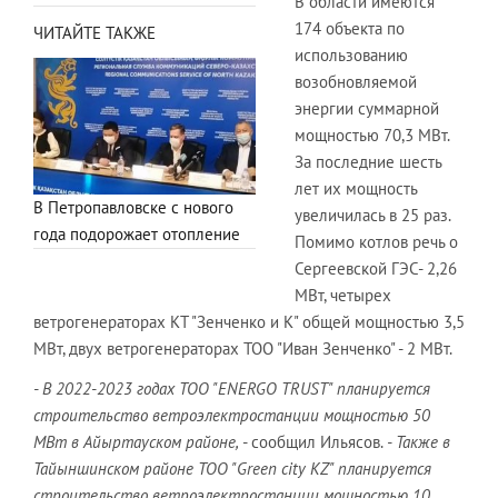
В области имеются
174 объекта по
ЧИТАЙТЕ ТАКЖЕ
использованию
возобновляемой
энергии суммарной
мощностью 70,3 МВт.
За последние шесть
лет их мощность
В Петропавловске с нового
увеличилась в 25 раз.
года подорожает отопление
Помимо котлов речь о
Сергеевской ГЭС- 2,26
МВт, четырех
ветрогенераторах КТ "Зенченко и К" общей мощностью 3,5
МВт, двух ветрогенераторах ТОО "Иван Зенченко" - 2 МВт.
- В 2022-2023 годах ТОО "ENERGO TRUST" планируется
строительство ветроэлектростанции мощностью 50
МВт в Айыртауском районе,
- сообщил Ильясов.
- Также в
Тайыншинском районе ТОО "Green city KZ" планируется
строительство ветроэлектростанции мощностью 10