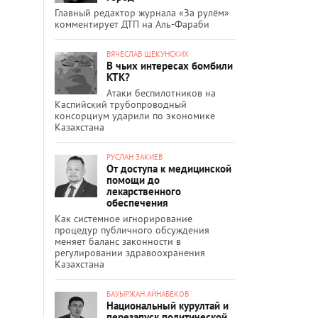
Главный редактор журнала «За рулём»
комментирует ДТП на Аль-Фараби
ВЯЧЕСЛАВ ЩЕКУНСКИХ
В чьих интересах бомбили
КТК?
Атаки беспилотников на
Каспийский трубопроводный
консорциум ударили по экономике
Казахстана
РУСЛАН ЗАКИЕВ
От доступа к медицинской
помощи до
лекарственного
обеспечения
Как системное игнорирование
процедур публичного обсуждения
меняет баланс законности в
регулировании здравоохранения
Казахстана
БАУЫРЖАН АЙНАБЕКОВ
Национальный курултай и
перезапуск политической