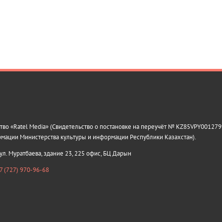
о «Ratel Media» (Свидетельство о постановке на переучёт № KZ85VPY0012799
рмации Министерства культуры и информации Республики Казахстан).
 ул. Муратбаева, здание 23, 225 офис, БЦ Дарын
7 (727) 970-96-68