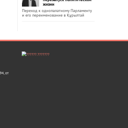
жизни
Переход к однопалатному Парламенту
и его переименование в Құрылтай
4, от