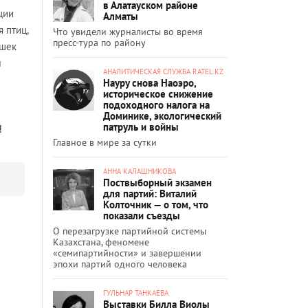
в Алатауском районе
ции
Алматы
 птиц,
Что увидели журналисты во время
пресс-тура по району
ушек
м
АНАЛИТИЧЕСКАЯ СЛУЖБА RATEL.KZ
Науру снова Наоэро,
историческое снижение
подоходного налога на
Доминике, экологический
патруль и войны
!
Главное в мире за сутки
АННА КАЛАШНИКОВА
Поствыборный экзамен
для партий: Виталий
Колточник — о том, что
показали съезды
О перезагрузке партийной системы
Казахстана, феномене
«семипартийности» и завершении
эпохи партий одного человека
ГУЛЬНАР ТАНКАЕВА
Выставки Билла Виолы