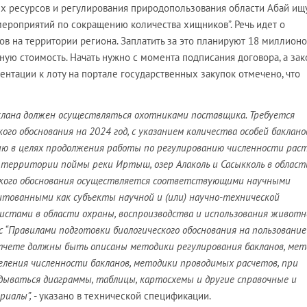
х ресурсов и регулирования природопользования области Абай ищ
мероприятий по сокращению количества хищников”. Речь идет о
в на территории региона. Заплатить за это планируют 18 миллионо
нную стоимость. Начать нужно с момента подписания договора, а зак
ентации к лоту на портале государственных закупок отмечено, что
клана должен осуществляться охотниками поставщика. Требуется
ого обоснования на 2024 год, с указанием количества особей баклано
ю в целях продолжения работы по регулированию численности рас
 территории поймы реки Иртыш, озер Алаколь и Сасыкколь в области
ского обоснования осуществляется соответствующими научными
итованными как субъекты научной и (или) научно-технической
истами в области охраны, воспроизводства и использования животн
с “Правилами подготовки биологического обоснования на пользование
тчете должны быть описаны методики регулирования бакланов, мет
еления численности бакланов, методики проводимых расчетов, при
дываться диаграммы, таблицы, картосхемы и другие справочные и
риалы”,
- указано в технической спецификации.