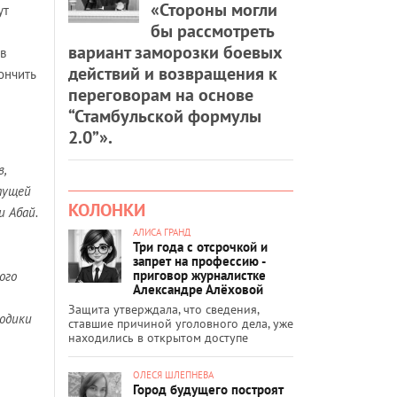
«Стороны могли
ут
бы рассмотреть
вариант заморозки боевых
в
действий и возвращения к
ончить
переговорам на основе
“Стамбульской формулы
2.0”».
в,
тущей
КОЛОНКИ
 Абай.
АЛИСА ГРАНД
Три года с отсрочкой и
запрет на профессию -
приговор журналистке
ого
Александре Алёховой
Защита утверждала, что сведения,
одики
ставшие причиной уголовного дела, уже
находились в открытом доступе
ОЛЕСЯ ШЛЕПНЕВА
Город будущего построят