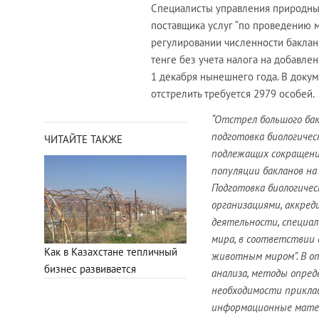
Специалисты управления природны
поставщика услуг “по проведению 
регулировании численности баклано
тенге без учета налога на добавле
1 декабря нынешнего года. В докум
отстрелить требуется 2979 особей.
“Отстрел большого ба
подготовка биологическ
ЧИТАЙТЕ ТАКЖЕ
подлежащих сокращени
популяции бакланов на
Подготовка биологиче
организациями, аккред
деятельности, специал
мира, в соответствии 
Как в Казахстане тепличный
животным миром”. В о
бизнес развивается
анализа, методы опред
необходимости прикла
информационные мате