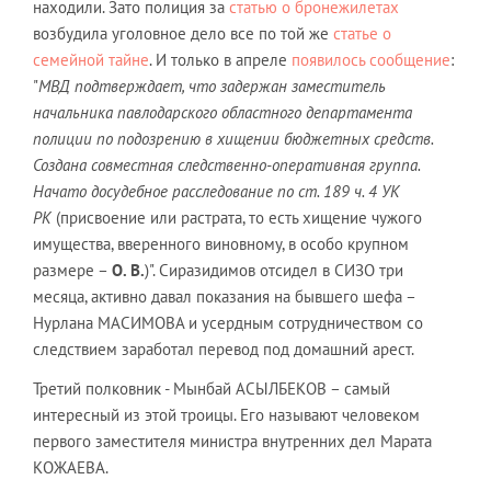
находили. Зато полиция за
статью о бронежилетах
возбудила уголовное дело все по той же
статье о
семейной тайне
. И только в апреле
появилось сообщение
:
"
МВД подтверждает, что задержан заместитель
начальника павлодарского областного департамента
полиции по подозрению в хищении бюджетных средств.
Создана совместная следственно-оперативная группа.
Начато досудебное расследование по ст. 189 ч. 4 УК
РК
(присвоение или растрата, то есть хищение чужого
имущества, вверенного виновному, в особо крупном
размере –
О. В.
)". Сиразидимов отсидел в СИЗО три
месяца, активно давал показания на бывшего шефа –
Нурлана МАСИМОВА и усердным сотрудничеством со
следствием заработал перевод под домашний арест.
Третий полковник - Мынбай АСЫЛБЕКОВ – самый
интересный из этой троицы. Его называют человеком
первого заместителя министра внутренних дел Марата
КОЖАЕВА.