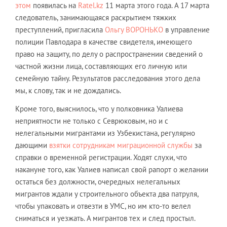
этом
появилась на
Ratel.kz
11 марта этого года. А 17 марта
следователь, занимающаяся раскрытием тяжких
преступлений, пригласила
Ольгу ВОРОНЬКО
в управление
полиции Павлодара в качестве свидетеля, имеющего
право на защиту, по делу о распространении сведений о
частной жизни лица, составляющих его личную или
семейную тайну. Результатов расследования этого дела
мы, к слову, так и не дождались.
Кроме того, выяснилось, что у полковника Уалиева
неприятности не только с Севрюковым, но и с
нелегальными мигрантами из Узбекистана, регулярно
дающими
взятки сотрудникам миграционной службы
за
справки о временной регистрации. Ходят слухи, что
накануне того, как Уалиев написал свой рапорт о желании
остаться без должности, очередных нелегальных
мигрантов ждали у строительного объекта два патруля,
чтобы упаковать и отвезти в УМС, но им кто-то велел
сниматься и уезжать. А мигрантов тех и след простыл.