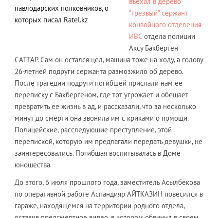
въехал в дерево
павлодарских полковников, о
"трезвый" сержант
которых писал Ratel.kz
конвойного отделения
ИВС
отдела полиции
Аксу Бакберген
САТТАР. Сам он остался цел, машина тоже на ходу, а голову
26-летней подруги сержанта размозжило об дерево.
После трагедии подруги погибшей прислали нам ее
переписку с Бакбергеном, где тот угрожает и обещает
превратить ее жизнь в ад, и рассказали, что за несколько
минут до смерти она звонила им с криками о помощи.
Полицейские, расследующие преступление, этой
перепиской, которую им предлагали передать девушки, не
заинтересовались. Погибшая воспитывалась в Доме
юношества.
До этого, 6 июля прошлого года, заместитель Асылбекова
по оперативной работе Аспандияр АЙТКАЗИН повесился в
гараже, находящемся на территории родного отдела,
оставив предсмертное видео, в котором обвинил в своем