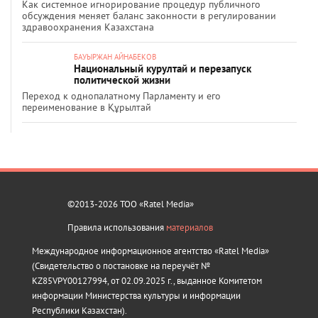
Как системное игнорирование процедур публичного
обсуждения меняет баланс законности в регулировании
здравоохранения Казахстана
БАУЫРЖАН АЙНАБЕКОВ
Национальный курултай и перезапуск
политической жизни
Переход к однопалатному Парламенту и его
переименование в Құрылтай
©2013-2026 ТОО «Ratel Media»
Правила использования
материалов
Международное информационное агентство «Ratel Media»
(Свидетельство о постановке на переучёт №
KZ85VPY00127994, от 02.09.2025 г., выданное Комитетом
информации Министерства культуры и информации
Республики Казахстан).