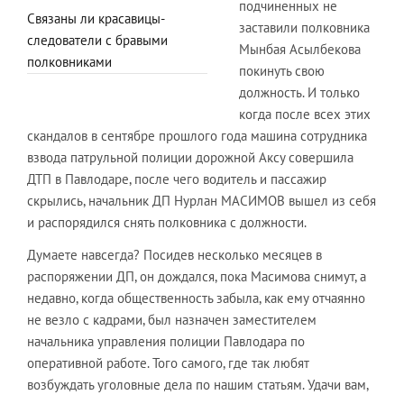
подчиненных не
Связаны ли красавицы-
заставили полковника
следователи с бравыми
Мынбая Асылбекова
полковниками
покинуть свою
должность. И только
когда после всех этих
скандалов в сентябре прошлого года машина сотрудника
взвода патрульной полиции дорожной Аксу совершила
ДТП в Павлодаре, после чего водитель и пассажир
скрылись, начальник ДП Нурлан МАСИМОВ вышел из себя
и распорядился снять полковника с должности.
Думаете навсегда? Посидев несколько месяцев в
распоряжении ДП, он дождался, пока Масимова снимут, а
недавно, когда общественность забыла, как ему отчаянно
не везло с кадрами, был назначен заместителем
начальника управления полиции Павлодара по
оперативной работе. Того самого, где так любят
возбуждать уголовные дела по нашим статьям. Удачи вам,