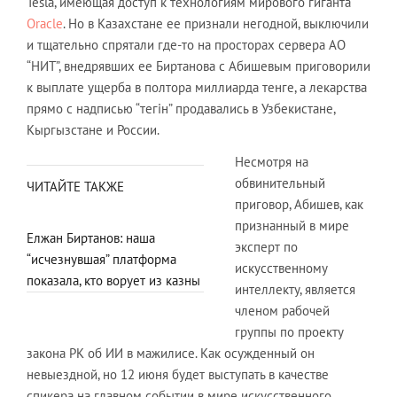
Tesla, имеющая доступ к технологиям мирового гиганта
Oracle
. Но в Казахстане ее признали негодной, выключили
и тщательно спрятали где-то на просторах сервера АО
“НИТ”, внедрявших ее Биртанова с Абишевым приговорили
к выплате ущерба в полтора миллиарда тенге, а лекарства
прямо с надписью “тегін” продавались в Узбекистане,
Кыргызстане и России.
Несмотря на
обвинительный
ЧИТАЙТЕ ТАКЖЕ
приговор, Абишев, как
признанный в мире
Елжан Биртанов: наша
эксперт по
“исчезнувшая” платформа
искусственному
показала, кто ворует из казны
интеллекту, является
членом рабочей
группы по проекту
закона РК об ИИ в мажилисе. Как осужденный он
невыездной, но 12 июня будет выступать в качестве
спикера на главном событии в мире искусственного