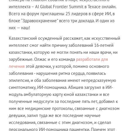
интеллекта – AI Global Frontier Summit в Техасе онлайн.
Всего на форум приглашены 25 лидеров в сфере ИИ, в
блоке “Здравоохранение” всего три доклада. И один из
них — наш!
Казахстанский осужденный расскажет, как искусственный
интеллект смог найти причину заболеваний 16-летней
казахстанки, которую не могли понять ни наши врачи, ни
зарубежные. Олжас и его команда
разработали для
лечения
этой девочки, у которой, помимо основного
заболевания - нарушения ритма сердца, появилась
эпилепсия, и оба заболевания имеют непредсказуемую
симптоматику, ИИ-помощника. Абишев загрузил в ИИ-
модуль амбулаторную карту юной казахстанки и все
полученные медуслуги за последние пять лет, добавил к
ним все медицинские протоколы, связанные с диагнозом
девушки, залил туда же все последние научные
исследования, связанные с этим диагнозом, и сделал
персонального ИИ-помощника пациентки. Причем этот