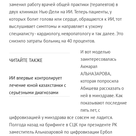
заменил работу врачей общей практики (терапевтов) в
двух клиниках Нью-Дели на ИИ. Теперь пациенты, у
которых болит голова или сердце, обращаются к ИИ, тот
выслушивает симптомы и направляет к узкому
специалисту - кардиологу, невропатологу и так далее. Это
снизило затраты больниц на 40 процентов.
И вот моделью
заинтересовалась
ЧИТАЙТЕ ТАКЖЕ
Акмарал
АЛЬНАЗАРОВА,
ИИ впервые контролирует
которая попросила
лечение юной казахстанки с
Абишева рассказать о
серьёзными диагнозами
ней в минздраве. Как
показывают последние
пять лет, с
цифровизацией у минздрава все совсем не ладится.
Полгода назад на брифинге в СЦК при президенте РК
заместитель Альназаровой по цифровизации Ербол