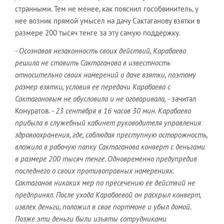
странными. Тем не менее, как пояснил гособвинитель, у
нее возник прямой умысел на дачу Сактаганову взятки в
размере 200 тысяч тенге за эту самую поддержку.
- Осознавая незаконность своих действий, Карабаева
решила не ставить Сактаганова в известность
относительно своих намерений о даче взятки, поэтому
размер взятки, условия ее передачи Карабаева с
Сактагановым не обусловила и не оговаривала,
- зачитал
Конуратов.
- 23 сентября в 16 часов 30 мин. Карабаева
прибыла в служебный кабинет руководителя управления
здравоохранения, где, соблюдая преступную осторожность,
вложила в рабочую папку Сактаганова конверт с деньгами
в размере 200 тысяч тенге. Одновременно предупредив
последнего о своих противоправных намерениях.
Сактаганов никаких мер по пресечению ее действий не
предпринял. После ухода Карабаевой он раскрыл конверт,
извлек деньги, положил в свое портмоне и убыл домой.
Позже эти деньги были изъяты сотрудниками