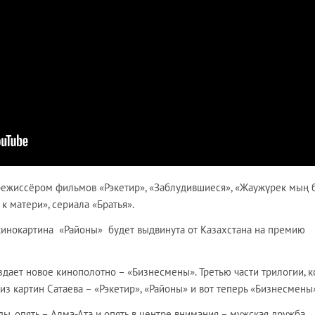
 режиссёром фильмов «Рэкетир», «Заблудившиеся», «Жаужүрек мың б
к матери», сериала «Братья».
кинокартина «Районы» будет выдвинута от Казахстана на премию
здает новое кинополотно – «Бизнесмены». Третью части трилогии, к
из картин Сатаева – «Рэкетир», «Районы» и вот теперь «Бизнесмены
ды, опять – Алма-Ата и опять в центре внимания – мужская дружба.