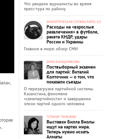
Что увидели журналисты во время
пресс-тура по району
АНАЛИТИЧЕСКАЯ СЛУЖБА RATEL.KZ
Расходы на «взрослые
развлечения» в футболе,
ракета КНДР, удары
России и Украины
Главное в мире: обзор СМИ
АННА КАЛАШНИКОВА
Поствыборный экзамен
для партий: Виталий
Колточник — о том, что
показали съезды
ала»,
О перезагрузке партийной системы
Казахстана, феномене
«семипартийности» и завершении
эпохи партий одного человека
ГУЛЬНАР ТАНКАЕВА
оторая
Выставки Билла Виолы
ищут на картах мира.
».
Теперь нужно искать
Алматы