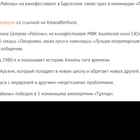
«Районы» на кинофестивале в Барселоне занял приз в номинации «
информ
со ссылкой на Astanafilmfund.
ана Сатаева «Районы», на кинофестивале МФК Азиатское кино CASA 
ой секции «Панорама», занял приз в номинации «Лучшая операторская
в сообщении.
ц 1980-х и показывает историю Алматы того времени.
Арсене, который попадает в новую школу и обретает новых друзей.
ться с иерархией и другими «недетскими» проблемами.
айоны» победил в 5 номинациях кинопремии «Тұлпар».