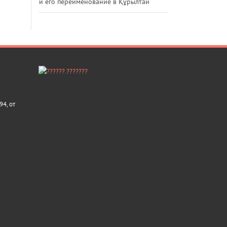
и его переименование в Құрылтай
4, от