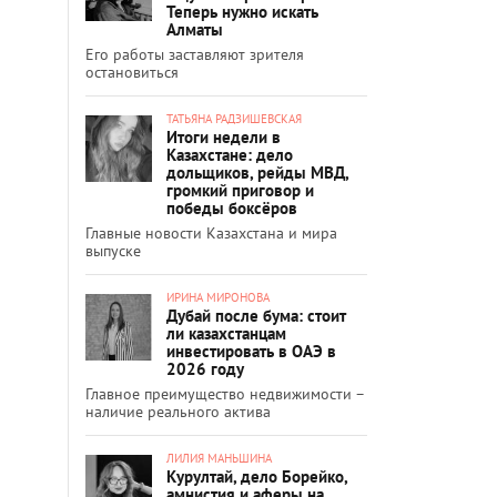
Теперь нужно искать
Алматы
Его работы заставляют зрителя
остановиться
ТАТЬЯНА РАДЗИШЕВСКАЯ
Итоги недели в
Казахстане: дело
дольщиков, рейды МВД,
громкий приговор и
победы боксёров
Главные новости Казахстана и мира
выпуске
ИРИНА МИРОНОВА
Дубай после бума: стоит
ли казахстанцам
инвестировать в ОАЭ в
2026 году
Главное преимущество недвижимости –
наличие реального актива
ЛИЛИЯ МАНЬШИНА
Курултай, дело Борейко,
амнистия и аферы на