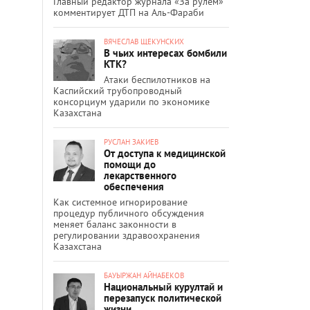
Главный редактор журнала «За рулём»
комментирует ДТП на Аль-Фараби
ВЯЧЕСЛАВ ЩЕКУНСКИХ
В чьих интересах бомбили
КТК?
Атаки беспилотников на
Каспийский трубопроводный
консорциум ударили по экономике
Казахстана
РУСЛАН ЗАКИЕВ
От доступа к медицинской
помощи до
лекарственного
обеспечения
Как системное игнорирование
процедур публичного обсуждения
меняет баланс законности в
регулировании здравоохранения
Казахстана
БАУЫРЖАН АЙНАБЕКОВ
Национальный курултай и
перезапуск политической
жизни