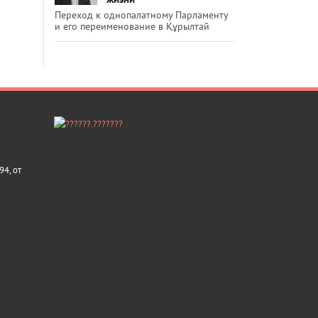
Переход к однопалатному Парламенту
и его переименование в Құрылтай
4, от