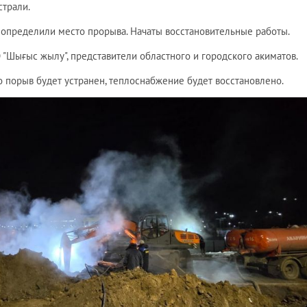
страли.
 определили место прорыва. Начаты восстановительные работы.
"Шығыс жылу", представители областного и городского акиматов.
ко порыв будет устранен, теплоснабжение будет восстановлено.