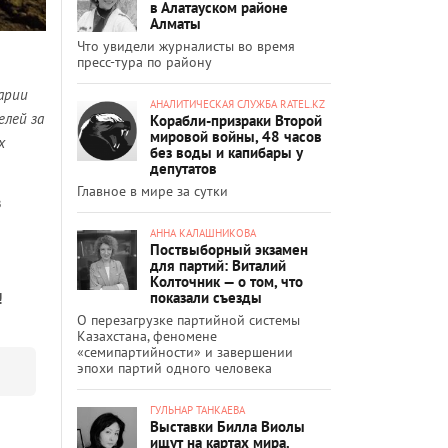
в Алатауском районе
Алматы
Что увидели журналисты во время
пресс-тура по району
арии
АНАЛИТИЧЕСКАЯ СЛУЖБА RATEL.KZ
елей за
Корабли-призраки Второй
мировой войны, 48 часов
х
без воды и капибары у
депутатов
Главное в мире за сутки
в
АННА КАЛАШНИКОВА
Поствыборный экзамен
для партий: Виталий
Колточник — о том, что
показали съезды
!
О перезагрузке партийной системы
Казахстана, феномене
«семипартийности» и завершении
эпохи партий одного человека
ГУЛЬНАР ТАНКАЕВА
Выставки Билла Виолы
ищут на картах мира.