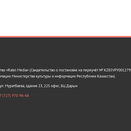
о «Ratel Media» (Свидетельство о постановке на переучёт № KZ85VPY0012799
рмации Министерства культуры и информации Республики Казахстан).
 ул. Муратбаева, здание 23, 225 офис, БЦ Дарын
7 (727) 970-96-68