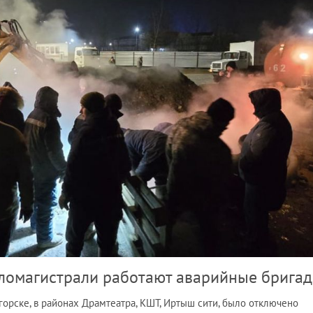
пломагистрали работают аварийные брига
огорске, в районах Драмтеатра, КШТ, Иртыш сити, было отключено