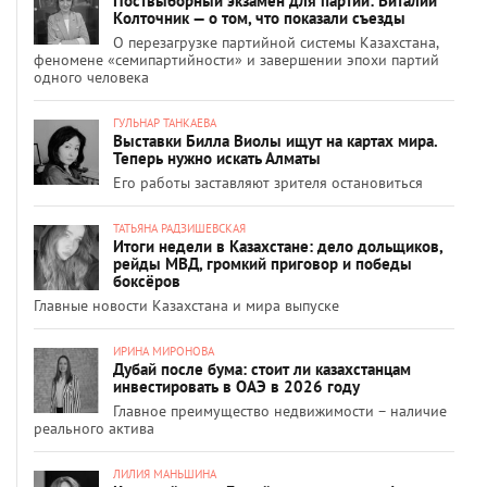
Поствыборный экзамен для партий: Виталий
Колточник — о том, что показали съезды
О перезагрузке партийной системы Казахстана,
феномене «семипартийности» и завершении эпохи партий
одного человека
ГУЛЬНАР ТАНКАЕВА
Выставки Билла Виолы ищут на картах мира.
Теперь нужно искать Алматы
Его работы заставляют зрителя остановиться
ТАТЬЯНА РАДЗИШЕВСКАЯ
Итоги недели в Казахстане: дело дольщиков,
рейды МВД, громкий приговор и победы
боксёров
Главные новости Казахстана и мира выпуске
ИРИНА МИРОНОВА
Дубай после бума: стоит ли казахстанцам
инвестировать в ОАЭ в 2026 году
Главное преимущество недвижимости – наличие
реального актива
ЛИЛИЯ МАНЬШИНА