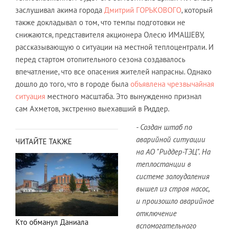
заслушивал акима города
Дмитрий ГОРЬКОВОГО
, который
также докладывал о том, что темпы подготовки не
снижаются, представителя акционера Олесю ИМАШЕВУ,
рассказывающую о ситуации на местной теплоцентрали. И
перед стартом отопительного сезона создавалось
впечатление, что все опасения жителей напрасны. Однако
дошло до того, что в городе была
объявлена чрезвычайная
ситуация
местного масштаба. Это вынужденно признал
сам Ахметов, экстренно выехавший в Риддер.
- Создан штаб по
аварийной ситуации
ЧИТАЙТЕ ТАКЖЕ
на АО "Риддер-ТЭЦ". На
теплостанции в
системе золоудаления
вышел из строя насос,
и произошло аварийное
отключение
Кто обманул Даниала
вспомогательного