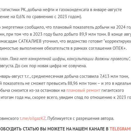
атистики РК, добыча нефти и газоконденсата в январе-августе
ижение на 0,6% по сравнению с 2023 годом).
 энергетики сообщило, что плановый показатель добычи на 2024 го
нн, при том что в 2023 году было добыто 89,9 млн тонн. В конце авг
лмасадам САТКАЛИЕВ уточнил, что ведомство готовит "корректиру
ходимостью выполнения обязательств в рамках соглашения ОПЕК+.
план. Пока нет конкретной цифры, консультации должны провести"
вгуста. До сих пор новая цифра не озвучена.
варь-август т.г., среднемесячная добыча составила 7,413 млн тонн,
й показатель не сможет превысить 88,96 млн тонн – и это в идеаль
обыча снизится из-за остановки на
плановый ремонт
гигантского
 итогам года мы, скорее всего, увидим спад по отношению к 2023 го
ервинского
t.me/oilgazKZ
. Публикуется с разрешения автора.
ОБСУДИТЬ СТАТЬЮ ВЫ МОЖЕТЕ НА НАШЕМ КАНАЛЕ В
TELEGRAM