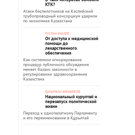
КТК?
Атаки беспилотников на Каспийский
трубопроводный консорциум ударили
по экономике Казахстана
РУСЛАН ЗАКИЕВ
От доступа к медицинской
помощи до
лекарственного
обеспечения
Как системное игнорирование
процедур публичного обсуждения
меняет баланс законности в
регулировании здравоохранения
Казахстана
БАУЫРЖАН АЙНАБЕКОВ
Национальный курултай и
перезапуск политической
жизни
Переход к однопалатному Парламенту
и его переименование в Құрылтай