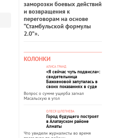
заморозки боевых действий
и возвращения к
переговорам на основе
“Стамбульской формулы
2.0”».
КОЛОНКИ
АЛИСА ГРАНД
«Я сейчас чуть подвисла»:
свидетельница
Бажкеновой запуталась в
своих показаниях в суде
Вопрос о сумме ущерба загнал
Масальскую в угол
ОЛЕСЯ ШЛЕПНЕВА
Город будущего построят
в Алатауском районе
Алматы
Что увидели журналисты во время
пресс-тура по району