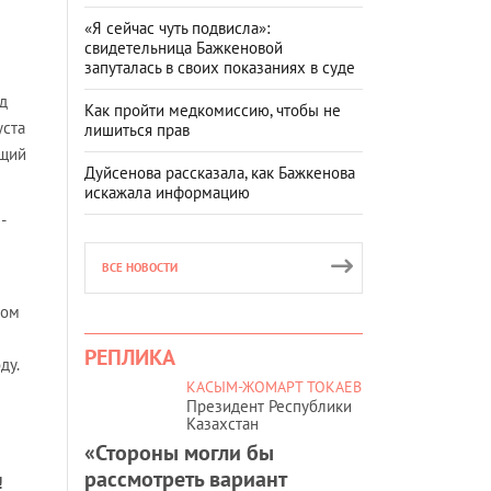
«Я сейчас чуть подвисла»:
свидетельница Бажкеновой
запуталась в своих показаниях в суде
д
Как пройти медкомиссию, чтобы не
уста
лишиться прав
ющий
Дуйсенова рассказала, как Бажкенова
искажала информацию
,
-
ВСЕ НОВОСТИ
ном
РЕПЛИКА
ду.
КАСЫМ-ЖОМАРТ ТОКАЕВ
Президент Республики
Казахстан
«Стороны могли бы
рассмотреть вариант
!