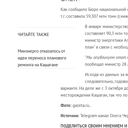
Как сообщило Бюро национальной ст
т.г. составила 59,307 млн тонн (сн
В январе министерство
составляет 90,3 млн то
ЧИТАЙТЕ ТАКЖЕ
министр энергетики А
план" в связи с необ
Минэнерго отказалось от
"Мы опубликуем этот 
идеи переноса планового
пообещал министр 28 а
ремонта на Кашагане
Исходя из данных за ян
следовательно, годово
варианте. На деле же с 3 октября д
месторождения Кашаган, так что по
Фото:
gazeta.ru..
Источник
: Telegram-канал Олега Ч
ПОДЕЛИТЬСЯ СВОИМ МНЕНИЕМ И 