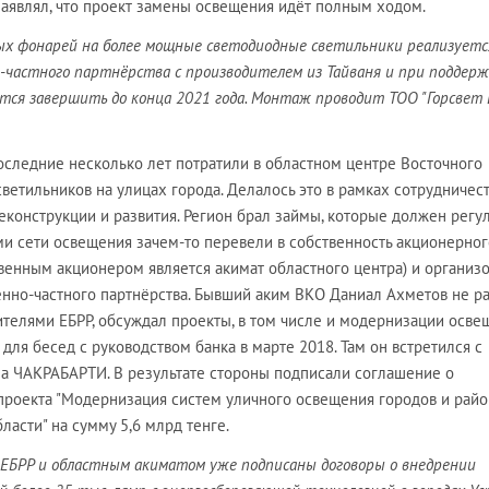
заявлял, что проект замены освещения идёт полным ходом.
ых фонарей на более мощные светодиодные светильники реализуетс
-частного партнёрства с производителем из Тайваня и при поддерж
тся завершить до конца 2021 года. Монтаж проводит ТОО "Горсвет L
оследние несколько лет потратили в областном центре Восточного
светильников на улицах города. Делалось это в рамках сотрудничест
конструкции и развития. Регион брал займы, которые должен регу
ми сети освещения зачем-то перевели в собственность акционерног
венным акционером является акимат областного центра) и организ
енно-частного партнёрства. Бывший аким ВКО Даниал Ахметов не р
ителями ЕБРР, обсуждал проекты, в том числе и модернизации осве
 для бесед с руководством банка в марте 2018. Там он встретился с
а ЧАКРАБАРТИ. В результате стороны подписали соглашение о
проекта "Модернизация систем уличного освещения городов и рай
ласти" на сумму 5,6 млрд тенге.
ЕБРР и областным акиматом уже подписаны договоры о внедрении