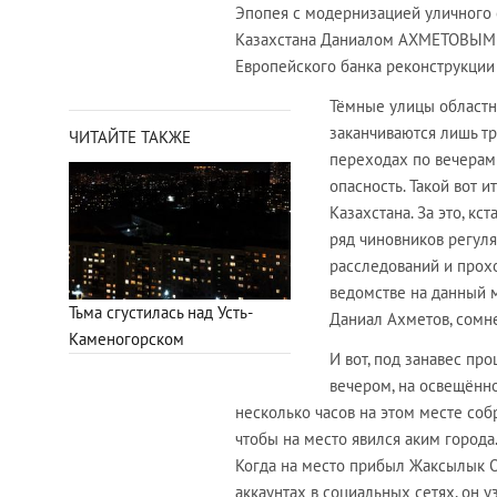
Эпопея с модернизацией уличного 
Казахстана Даниалом АХМЕТОВЫМ не
Европейского банка реконструкции 
Тёмные улицы областн
заканчиваются лишь т
ЧИТАЙТЕ ТАКЖЕ
переходах по вечера
опасность. Такой вот 
Казахстана. За это, кст
ряд чиновников регул
расследований и прохо
ведомстве на данный м
Тьма сгустилась над Усть-
Даниал Ахметов, сомне
Каменогорском
И вот, под занавес пр
вечером, на освещённ
несколько часов на этом месте соб
чтобы на место явился аким город
Когда на место прибыл Жаксылык 
аккаунтах в социальных сетях, он 