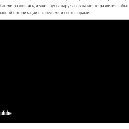
Жители разошлись, и уже спустя пару часов на место развития собы
анной организации с кабелями и светофорами.