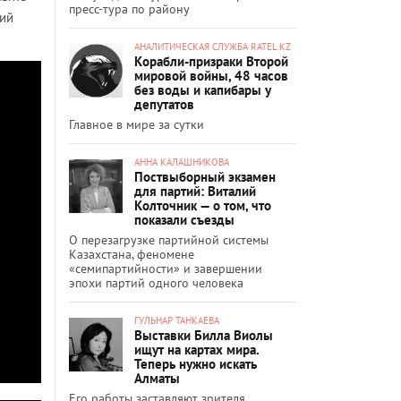
пресс-тура по району
тий
АНАЛИТИЧЕСКАЯ СЛУЖБА RATEL.KZ
Корабли-призраки Второй
мировой войны, 48 часов
без воды и капибары у
депутатов
Главное в мире за сутки
АННА КАЛАШНИКОВА
Поствыборный экзамен
для партий: Виталий
Колточник — о том, что
показали съезды
О перезагрузке партийной системы
Казахстана, феномене
«семипартийности» и завершении
эпохи партий одного человека
ГУЛЬНАР ТАНКАЕВА
Выставки Билла Виолы
ищут на картах мира.
Теперь нужно искать
Алматы
Его работы заставляют зрителя