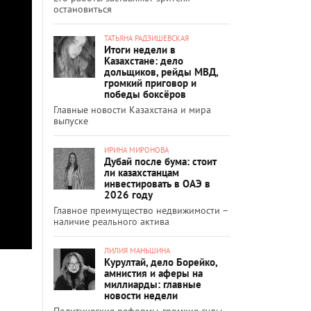
остановиться
ТАТЬЯНА РАДЗИШЕВСКАЯ
Итоги недели в
Казахстане: дело
дольщиков, рейды МВД,
громкий приговор и
победы боксёров
Главные новости Казахстана и мира
выпуске
ИРИНА МИРОНОВА
Дубай после бума: стоит
ли казахстанцам
инвестировать в ОАЭ в
2026 году
Главное преимущество недвижимости –
наличие реального актива
ЛИЛИЯ МАНЬШИНА
Курултай, дело Борейко,
амнистия и аферы на
миллиарды: главные
новости недели
Политические реформы, громкие суды