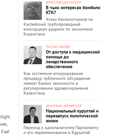
ВЯЧЕСЛАВ ЩЕКУНСКИХ
В чьих интересах бомбили
КТК?
Атаки беспилотников на
Каспийский трубопроводный
консорциум ударили по экономике
Казахстана
РУСЛАН ЗАКИЕВ
От доступа к медицинской
помощи до
лекарственного
обеспечения
Как системное игнорирование
процедур публичного обсуждения
меняет баланс законности в
регулировании здравоохранения
Казахстана
БАУЫРЖАН АЙНАБЕКОВ
Национальный курултай и
перезапуск политической
light
жизни
ние,
Переход к однопалатному Парламенту
. Ещё
и его переименование в Құрылтай