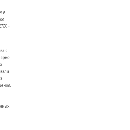
я в
ке
TD",
-
ва с
лярно
о
овали
аз
щения,
онных