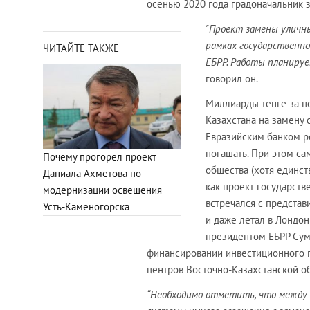
осенью 2020 года градоначальник 
"Проект замены уличн
рамках государственно
ЧИТАЙТЕ ТАКЖЕ
ЕБРР. Работы планируе
говорил он.
Миллиарды тенге за п
Казахстана на замену 
Евразийским банком ре
погашать. При этом са
Почему прогорел проект
общества (хотя единст
Даниала Ахметова по
как проект государств
модернизации освещения
встречался с представ
Усть-Каменогорска
и даже летал в Лондон
президентом ЕБРР Сум
финансировании инвестиционного 
центров Восточно-Казахстанской об
“Необходимо отметить, что между 