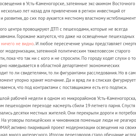
освещения в Усть-Каменогорске, затеянные экс-акимом Восточного
сколько лет назад для привлечения в регион инвестиций от
и развития, до сих пор аукается местному властному истеблишмент
ого центра провоцируют ДТП с пешеходами, которые не всегда
равмами. Горожане жалуются, что даже на освещённые пешеходных
м
ничего не видно
. И любое пересечение улицы представляет смер
итог модернизации, затеянной политическим тяжеловесом старого
ати, пока что так ни с кого и не спросили. По городу ходят слухи о то
ярно наведывается в областной департамент экономических
дит то ли свидетелями, то ли фигурантами расследования. Но в са
омент упорно хранят молчание. Да и вряд ли в списках фигурирует
ваемся, что под контрактами с поставщиками есть его подписи.
ошлой рабочей недели в одном из микрорайонов Усть-Каменогорска,
ом пешеходном переходе насмерть сбили 19-летнего парня. Спустя
рались десятки местных жителей. Они перекрыли дороги и потребо
а. На уговоры полицейских и чиновников поменьше люди не реагиро
ОМАР, активно пиаривший проект модернизации освещения на свои
узнал много интересного. Итогом переговоров стало обещание испр