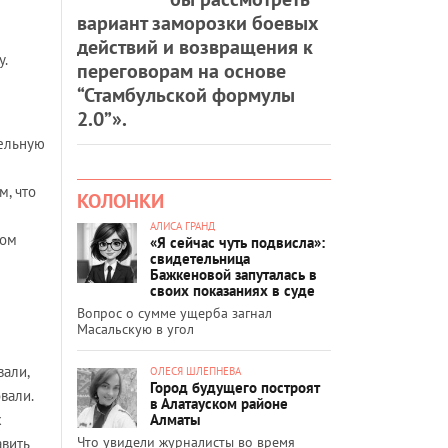
вариант заморозки боевых
действий и возвращения к
у.
переговорам на основе
“Стамбульской формулы
2.0”».
тельную
м, что
КОЛОНКИ
АЛИСА ГРАНД
мом
«Я сейчас чуть подвисла»:
свидетельница
Бажкеновой запуталась в
своих показаниях в суде
Вопрос о сумме ущерба загнал
Масальскую в угол
вали,
ОЛЕСЯ ШЛЕПНЕВА
Город будущего построят
вали.
в Алатауском районе
Алматы
х
Что увидели журналисты во время
авить