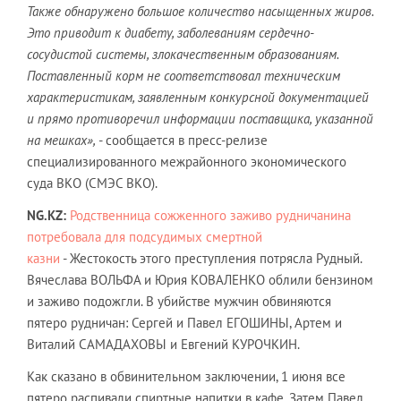
Также обнаружено большое количество насыщенных жиров.
Это приводит к диабету, заболеваниям сердечно-
сосудистой системы, злокачественным образованиям.
Поставленный корм не соответствовал техническим
характеристикам, заявленным конкурсной документацией
и прямо противоречил информации поставщика, указанной
на мешках»,
- сообщается в пресс-релизе
специализированного межрайонного экономического
суда ВКО (СМЭС ВКО).
NG
.
KZ
:
Родственница сожженного заживо рудничанина
потребовала для подсудимых смертной
казни
- Жестокость этого преступления потрясла Рудный.
Вячеслава ВОЛЬФА и Юрия КОВАЛЕНКО облили бензином
и заживо подожгли. В убийстве мужчин обвиняются
пятеро рудничан: Сергей и Павел ЕГОШИНЫ, Артем и
Виталий САМАДАХОВЫ и Евгений КУРОЧКИН.
Как сказано в обвинительном заключении, 1 июня все
пятеро распивали спиртные напитки в кафе. Затем Павел