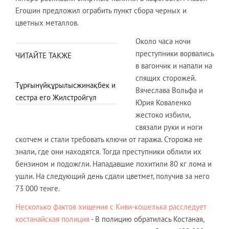
Егошин предложил ограбить пункт сбора черных и
цветных металлов.
Около часа ночи
преступники ворвались
ЧИТАЙТЕ ТАКЖЕ
в вагончик и напали на
спящих сторожей.
Тұрғынүйқұрылысжинақбек и
Вячеслава Вольфа и
сестра его Жилстройгүл
Юрия Коваленко
жестоко избили,
связали руки и ноги
скотчем и стали требовать ключи от гаража. Сторожа не
знали, где они находятся. Тогда преступники облили их
бензином и подожгли. Нападавшие похитили 80 кг лома и
ушли. На следующий день сдали цветмет, получив за него
73 000 тенге.
Несколько фактов хищения с Киви-кошелька расследует
костанайская полиция
- В полицию обратилась Костаная,