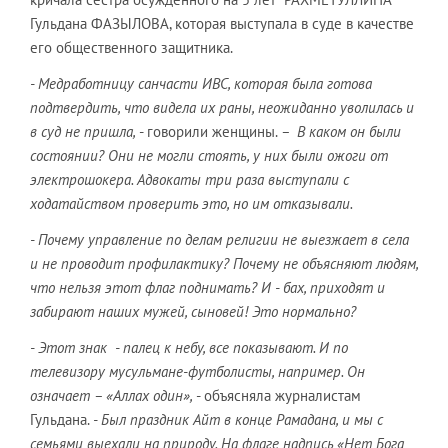
Гульдана ФАЗЫЛОВА, которая выступала в суде в качестве
его общественного защитника.
- Медработницу санчасти ИВС, которая была готова
подтвердить, что видела их раны, неожиданно уволилась и
в суд не пришла,
- говорили женщины.
– В каком он были
состоянии? Они не могли стоять, у них были ожоги от
электрошокера. Адвокаты три раза выступали с
ходатайством проверить это, но им отказывали.
- Почему управление по делам религии не выезжает в села
и не проводит профилактику? Почему не объясняют людям,
что нельзя этот флаг поднимать? И - бах, приходят и
забирают наших мужей, сыновей! Это нормально?
- Этот знак - палец к небу, все показывают. И по
телевизору мусульмане-футболисты, например. Он
означает – «Аллах один»,
- объясняла журналистам
Гульдана.
- Был праздник Айт в конце Рамадана, и мы с
семьями выехали на природу. На флаге надпись «Нет Бога