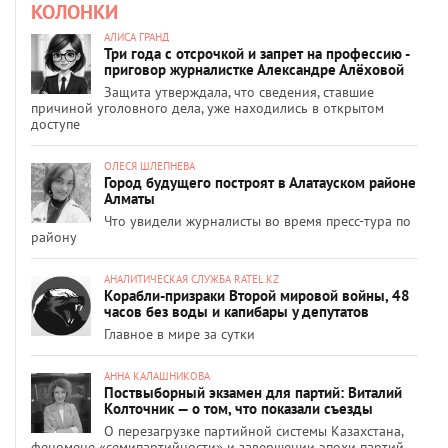
КОЛОНКИ
АЛИСА ГРАНД
Три года с отсрочкой и запрет на профессию -
приговор журналистке Александре Алёховой
Защита утверждала, что сведения, ставшие
причиной уголовного дела, уже находились в открытом
доступе
ОЛЕСЯ ШЛЕПНЕВА
Город будущего построят в Алатауском районе
Алматы
Что увидели журналисты во время пресс-тура по
району
АНАЛИТИЧЕСКАЯ СЛУЖБА RATEL.KZ
Корабли-призраки Второй мировой войны, 48
часов без воды и капибары у депутатов
Главное в мире за сутки
АННА КАЛАШНИКОВА
Поствыборный экзамен для партий: Виталий
Колточник — о том, что показали съезды
О перезагрузке партийной системы Казахстана,
феномене «семипартийности» и завершении эпохи партий