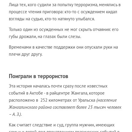
Лица тех, кого судили за попытку терроризма, менялись в
процессе чтения приговора: кто-то с осуждением кидал
взгляды на судью, кто-то натянуто улыбался.
Только один из осужденных не мог скрыть отчаяния: его
губы дрожали, на глазах были слезы.
Временами в качестве поддержки они опускали руки на
плечи друг другу.
Поиграли в террористов
Эта история началась почти сразу после известных
событий в Актобе - в райцентре Жангала, которое
расположено в 252 километрах от Уральска
(население
Жангалинского района составляет более 23 тысяч человек
– А. З.).
Как считает следствие и суд, группа мужчин, имеющих
семьи и детей, под впечатлением трагических событий в