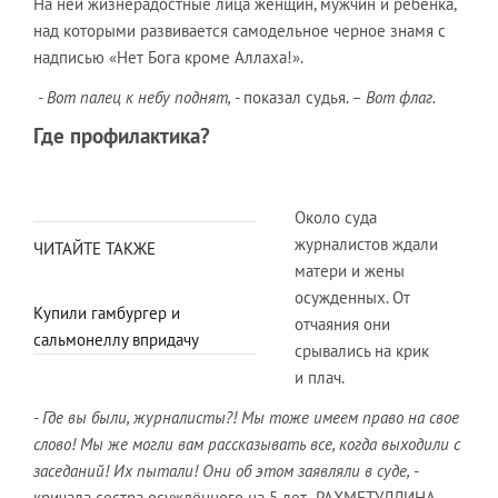
На ней жизнерадостные лица женщин, мужчин и ребенка,
над которыми развивается самодельное черное знамя с
надписью «Нет Бога кроме Аллаха!».
- Вот палец к небу поднят,
- показал судья. –
Вот флаг.
Где профилактика?
Около суда
журналистов ждали
ЧИТАЙТЕ ТАКЖЕ
матери и жены
осужденных. От
Купили гамбургер и
отчаяния они
сальмонеллу впридачу
срывались на крик
и плач.
- Где вы были, журналисты?! Мы тоже имеем право на свое
слово! Мы же могли вам рассказывать все, когда выходили с
заседаний! Их пытали! Они об этом заявляли в суде,
-
кричала сестра осуждённого на 5 лет РАХМЕТУЛЛИНА