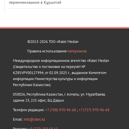
переименование в Құрылтай
©2013-2026 ТОО «Ratel Media»
Правила использования
материалов
Международное информационное агентство «Ratel Media»
(Свидетельство о постановке на переучёт №
KZ85VPY00127994, от 02.09.2025 г., выданное Комитетом
информации Министерства культуры и информации
Республики Казахстан).
050026, Республика Казахстан, г. Алматы, ул. Муратбаева,
здание 23, 225 офис, БЦ Дарын
Телефон редакции:
+7 (708) 970-96-68
;
+7 (727) 970-96-68
Email:
info@ratel.kz
Реклама:
+7 (777) 233 50 13