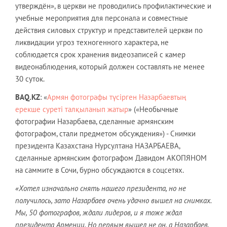
утверждён», в церкви не проводились профилактические и
учебные мероприятия для персонала и совместные
действия силовых структур и представителей церкви по
ликвидации угроз техногенного характера, не
соблюдается срок хранения видеозаписей с камер
видеонаблюдения, который должен составлять не менее
30 суток.
BAQ
.
KZ
: «
Армян фотографы түсірген Назарбаевтың
ерекше суреті талқыланып жатыр
» («Необычные
фотографии Назарбаева, сделанные армянским
фотографом, стали предметом обсуждения») - Снимки
президента Казахстана Нурсултана НАЗАРБАЕВА,
сделанные армянским фотографом Давидом АКОПЯНОМ
на саммите в Сочи, бурно обсуждаются в соцсетях.
«Хотел изначально снять нашего президента, но не
получилось, зато Назарбаев очень удачно вышел на снимках.
Мы, 50 фотографов, ждали лидеров, и я тоже ждал
президента Армении. Но первым вышел не он, а Назарбаев,