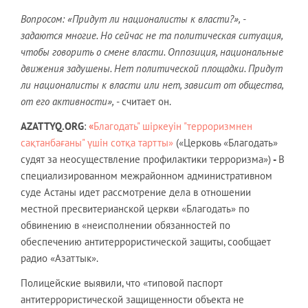
Вопросом: «Придут ли националисты к власти?», -
задаются многие. Но сейчас не та политическая ситуация,
чтобы говорить о смене власти. Оппозиция, национальные
движения задушены. Нет политической площадки. Придут
ли националисты к власти или нет, зависит от общества,
от его активности»,
- считает он.
AZATTYQ
.
ORG
:
«
Благодать" шіркеуін "терроризмнен
сақтанбағаны" үшін сотқа тартты»
(«Церковь «Благодать»
судят за неосуществление профилактики терроризма»)
-
В
специализированном межрайонном административном
суде Астаны идет рассмотрение дела в отношении
местной пресвитерианской церкви «Благодать» по
обвинению в «неисполнении обязанностей по
обеспечению антитеррористической защиты, сообщает
радио «Азаттык».
Полицейские выявили, что «типовой паспорт
антитеррористической защищенности объекта не