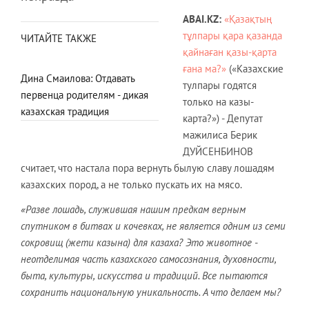
ABAI.KZ:
«Қазақтың
тұлпары қара қазанда
ЧИТАЙТЕ ТАКЖЕ
қайнаған қазы-қарта
ғана ма?»
(«Казахские
Дина Смаилова: Отдавать
тулпары годятся
первенца родителям - дикая
только на казы-
казахская традиция
карта?») - Депутат
мажилиса Берик
ДУЙСЕНБИНОВ
считает, что настала пора вернуть былую славу лошадям
казахских пород, а не только пускать их на мясо.
«Разве лошадь, служившая нашим предкам верным
спутником в битвах и кочевках, не является одним из семи
сокровищ (жети казына) для казаха? Это животное -
неотделимая часть казахского самосознания, духовности,
быта, культуры, искусства и традиций. Все пытаются
сохранить национальную уникальность. А что делаем мы?