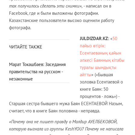
так получилось сделать эти снимки»,
- написал он в
Facebook, где и были выложены фотографии.
Казахстанские пользователи высоко оценили работу
фотографа.
JULDIZDAR.
KZ
:
«
50
пайыз өтірік:
ЧИТАЙТЕ ТАКЖЕ
Есентаеваның қайын
әпкесі Баянның кітабы
Марат Токашбаев: Заседания
туралы шындықты
правительства на русском -
айтты
» («Бывшая
незаконные
золовка Есентаевой о
книге Баян: 50
процентов - ложь») -
Старшая сестра бывшего мужа Баян ЕСЕНТАЕВОЙ Назым,
считает, что в книге Баян половина - неправда.
«Почему она не пишет правду о Молдир АУЕЛБЕКОВОЙ,
которую
выгнала из группы KeshYOU? Почему не написала