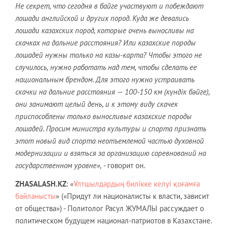
Не секрет, что сегодня в байге участвуют и побеждают
лошади английской и других пород. Куда же девались
лошади казахских пород, которые очень выносливы на
скачках на дальние расстояния? Или казахские породы
лошадей нужны только на казы-карта? Чтобы этого не
случилось, нужно работать над тем, чтобы сделать ее
национальным брендом. Для этого нужно устраивать
скачки на дальние расстояния — 100-150 км (
күндік бәйге
),
они занимают целый день, и к этому виду скачек
приспособлены только выносливые казахские породы
лошадей. Просим министра культуры и спорта признать
этот новый вид спорта неотъемлемой частью духовной
модернизации и взяться за организацию соревнований на
государственном уровне»,
- говорит он.
ZHASALASH
.
KZ
: «
Ұлтшылдардың билікке келуі қоғамға
байланысты
» («Придут ли националисты к власти, зависит
от общества») - Политолог Расул ЖУМАЛЫ рассуждает о
политическом будущем национал-патриотов в Казахстане.