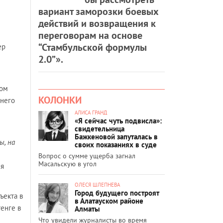
вариант заморозки боевых
действий и возвращения к
переговорам на основе
“Стамбульской формулы
ер
2.0”».
том
КОЛОНКИ
ннего
АЛИСА ГРАНД
«Я сейчас чуть подвисла»:
свидетельница
Бажкеновой запуталась в
ы, на
своих показаниях в суде
Вопрос о сумме ущерба загнал
Масальскую в угол
ия
ОЛЕСЯ ШЛЕПНЕВА
Город будущего построят
ъекта в
в Алатауском районе
енге в
Алматы
Что увидели журналисты во время