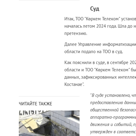
Суд
Итак, ТОО "Көркем Телеком" устано
началась летом 2024 года. Шла до 
претензию.
Далее Управление информатизации,
области подало на ТОО в суд.
Как пояснили в суде, в сентябре 
области и ТОО "Көркем Телеком" б
данных, зафиксированных интеллек
Костанае".
"В суде установлено, 
предоставлению данны
ЧИТАЙТЕ ТАКЖЕ
общественной безопасн
аппаратно-программны
движения и событий, 
утвержден в соответст