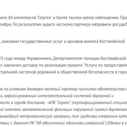
вило 60 комплексов "Сергек" и более тысячи камер наблюдения. Пр
ноября. По результатам аудита частному партнеру направили досуде
 оказания государственных услуг и архивов акимата Костанайской
2023 года между Управлением, Департаментом полиции Костанайской
ыл заключен договор по реализации проекта "Услуги по предоставл
туальной системой дорожной и общественной безопасности в гор
что по условиям договора частный партнер принимал обязательства 
х, зафиксированных интеллектуальной системой дорожной и
ости в городе Костанае - АПК "Сергек" (сертифицированный специа
й комплекс автоматической фиксации нарушений правил дорожног
прошедший метрологическую проверку, тип средства измерения кот
вии с Законом РК "Об обеспечении единства измерений").Однако в х