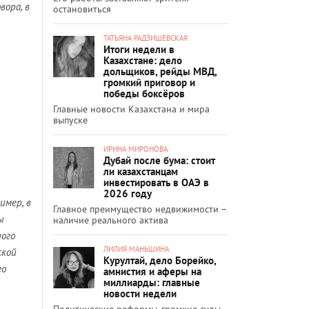
ора, в
остановиться
ТАТЬЯНА РАДЗИШЕВСКАЯ
Итоги недели в
Казахстане: дело
дольщиков, рейды МВД,
громкий приговор и
победы боксёров
Главные новости Казахстана и мира
выпуске
ИРИНА МИРОНОВА
Дубай после бума: стоит
ли казахстанцам
инвестировать в ОАЭ в
2026 году
имер, в
Главное преимущество недвижимости –
ы
наличие реального актива
ного
ЛИЛИЯ МАНЬШИНА
ской
Курултай, дело Борейко,
го
амнистия и аферы на
миллиарды: главные
новости недели
Политические реформы, громкие суды