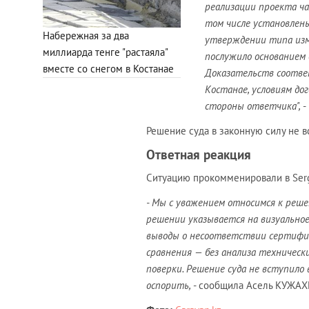
реализации проекта ч
том числе установлены
Набережная за два
утверждении типа изм
миллиарда тенге "растаяла"
послужило основанием 
вместе со снегом в Костанае
Доказательств соотве
Костанае, условиям до
стороны ответчика",
-
Решение суда в законную силу не в
Ответная реакция
Ситуацию прокомменировали в Serg
- Мы с уважением относимся к решен
решении указывается на визуально
выводы о несоответствии сертифиц
сравнения — без анализа техничес
поверки. Решение суда не вступило 
оспорить,
- сообщила Асель КУЖАХ