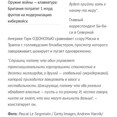
Оружие войны — клавиатура:
будет прийти хоть к
Британия потратит 1 млрд
какому-то миру"
.
фунтов на модернизацию
Главный
кибервойск
корреспондент Би-би-
си в Северной
Америке Гэри О'ДОНОХЬЮ сравнивает ссору Маска и
Трампа с голливудским блокбастером, просмотр которого
завораживает, шокирует и пугает одновременно.
"Страшно, потому что один управляет
транснациональными корпорациями стоимостью в
десятки миллиардов, а другой — глобальной сверхдержавой,
которой приходится лавировать в хаосе и
нестабильности. Шокирующе, потому что оба реально
обладают властью — пусть и по-разному. И, честно говоря,
никто не знает, что они могут выкинуть дальше",
—
констатирует он.
Фото:
Pascal Le Segretain / Getty Images, Andrew Harnik/