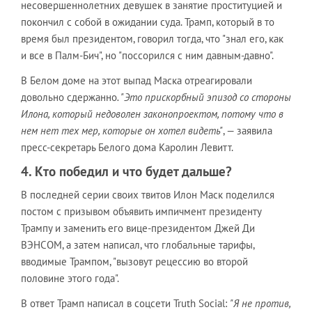
несовершеннолетних девушек в занятие проституцией и
покончил с собой в ожидании суда. Трамп, который в то
время был президентом, говорил тогда, что "знал его, как
и все в Палм-Бич", но "поссорился с ним давным-давно".
В Белом доме на этот выпад Маска отреагировали
довольно сдержанно
. "Это прискорбный эпизод со стороны
Илона, который недоволен законопроектом, потому что в
нем нет тех мер, которые он хотел видеть"
, — заявила
пресс-секретарь Белого дома Каролин Левитт.
4. Кто победил и что будет дальше?
В последней серии своих твитов Илон Маск поделился
постом с призывом объявить импичмент президенту
Трампу и заменить его вице-президентом Джей Ди
ВЭНСОМ, а затем написал, что глобальные тарифы,
вводимые Трампом, "вызовут рецессию во второй
половине этого года".
В ответ Трамп написал в соцсети Truth Social:
"Я не против,