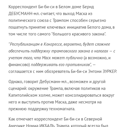
Корреспондент Би-би-си в Белом доме Бернд
ДЕБУСМАНН-мл. считает, что выход Маска из
политического союза с Трампом способен серьезно
пошатнуть принятие ключевых инициатив Белого дома, в
том числе того самого "большого красивого закона".
"Республиканцам в Конгрессе, вероятно, будет сложнее
обеспечить поддержку трамповского закона о налогах — с
учетом того, что Маск может публично
(а возможно, и
финансово)
поддерживать его противников",
—
соглашается с ним обозреватель Би-би-си Энтони ЗУРКЕР.
Однако, говорит Дебусманн-мл., возможен и другой
сценарий: окружение Трампа, включая политиков на
Капитолийском холме, может консолидироваться вокруг
него и выступить против Маска, даже несмотря на
прежнюю поддержку техномагната.
Как отмечает корреспондент Би-би-си в Северной
Америке Номиа ИКБАЛЬ, Трампа, который всегда был