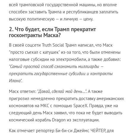
всей трамповской государственной машины, но вполне
способен заставить Трампа и республиканцев заплатить
высокую политическую — и личную — цену.
2. Что будет, если Трамп прекратит
госконтракты Маска?
В своей соцсети Truth Social Трамп написал, что Маск
"просто съехал с катушек" из-за того, что были отменены
налоговые субсидии на электромобили, а также добавил:
"Самый простой способ сэкономить миллиарды —
прекратить государственные субсидии и контракты
Илона".
Маск ответил:
"Давай, сделай мой день
…". А также
пригрозил немедленно прекратить доставку американских
космонавтов на МКС с помощью SpaceX. Правда, уже на
следующий день Маск заявил, что пока не будет выводить
космический корабль Dragon из эксплуатации.
Как отмечает репортер Би-би-си Джеймс ЧЕЙТЕР, для