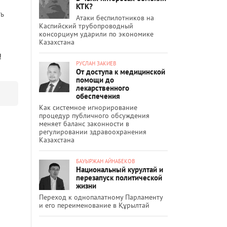
КТК?
ь
Атаки беспилотников на
Каспийский трубопроводный
консорциум ударили по экономике
Казахстана
!
РУСЛАН ЗАКИЕВ
От доступа к медицинской
помощи до
лекарственного
обеспечения
Как системное игнорирование
процедур публичного обсуждения
меняет баланс законности в
регулировании здравоохранения
Казахстана
БАУЫРЖАН АЙНАБЕКОВ
Национальный курултай и
перезапуск политической
жизни
Переход к однопалатному Парламенту
и его переименование в Құрылтай