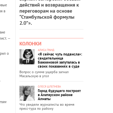
действий и возвращения к
рвые
переговорам на основе
я в
“Стамбульской формулы
2.0”».
вие
ист.
—
КОЛОНКИ
АЛИСА ГРАНД
рил о
«Я сейчас чуть подвисла»:
свидетельница
Бажкеновой запуталась в
своих показаниях в суде
Вопрос о сумме ущерба загнал
Масальскую в угол
в
ОЛЕСЯ ШЛЕПНЕВА
Город будущего построят
в Алатауском районе
Алматы
стям
Что увидели журналисты во время
пресс-тура по району