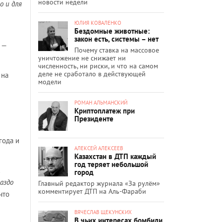
новости недели
о и для
ЮЛИЯ КОВАЛЕНКО
Бездомные животные:
закон есть, системы – нет
—
Почему ставка на массовое
уничтожение не снижает ни
численность, ни риски, и что на самом
деле не сработало в действующей
 на
модели
РОМАН АЛЬМАНСКИЙ
Криптоплатеж при
Президенте
года и
АЛЕКСЕЙ АЛЕКСЕЕВ
Казахстан в ДТП каждый
год теряет небольшой
х
город
аздо
Главный редактор журнала «За рулём»
комментирует ДТП на Аль-Фараби
что
ВЯЧЕСЛАВ ЩЕКУНСКИХ
В чьих интересах бомбили