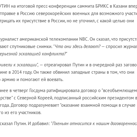
УТИН на итоговой пресс-конференции саммита БРИКС в Казани впе
правке в Россию северокорейских военных для возможного участи
трицать их присутствие в России, но не уточнил, с какой целью они
урналист американской телекомпании NBC. Он сказал, что присутст
вают спутниковые снимки.
"Что они здесь делают?
— спросил журнал
серьезной эскалацией конфликта?"
ивели к эскалации",
— отреагировал Путин и в очередной раз загово
ине в 2014 году. Он также обвинил западные страны в том, что они
 армию и помогают ей воевать.
ранее в четверг Госдума ратифицировала договор о "всеобъемлющем
ерстве" с Северной Кореей, подписанный российским президентом 
года. Договор подразумевает "оказание взаимной помощи в случае
о из его участников.
сказал Путин. И добавил:
"Пхеньян относится к нашим договоренно