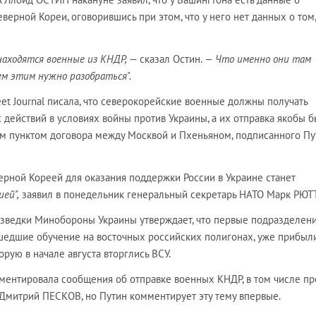
верной Кореи, оговорившись при этом, что у него нет данных о том,
находятся военные из КНДР,
— сказал Остин.
— Что именно они там
ем этим нужно разобраться".
eet Journal писала, что северокорейские военные должны получать
действий в условиях войны против Украины, а их отправка якобы 
м пунктом договора между Москвой и Пхеньяном, подписанного П
ерной Кореей для оказания поддержки России в Украине станет
ей",
заявил в понедельник генеральный секретарь НАТО Марк РЮТ
азведки Минобороны Украины утверждает, что первые подразделен
шедшие обучение на восточных российских полигонах, уже прибыл
орую в начале августа вторглись ВСУ.
ментировала сообщения об отправке военных КНДР, в том числе пр
 Дмитрий ПЕСКОВ, но Путин комментирует эту тему впервые.