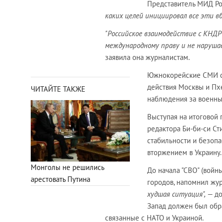
Представитель МИД Ро
каких целей инициировал все эти в
"Российское взаимодействие с КНДР 
международному праву и не нарушае
заявила она журналистам.
Южнокорейские СМИ со
действия Москвы и Пхе
ЧИТАЙТЕ ТАКЖЕ
наблюдения за военн
Выступая на итоговой 
редактора Би-би-си Ст
стабильности и безопа
вторжением в Украину.
Монголы не решились
До начала "СВО" (войн
арестовать Путина
городов, напомнил жур
худшая ситуация",
— до
Запад должен был обр
связанные с НАТО и Украиной.