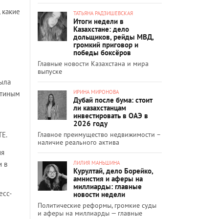
 какие
ТАТЬЯНА РАДЗИШЕВСКАЯ
Итоги недели в
Казахстане: дело
дольщиков, рейды МВД,
громкий приговор и
победы боксёров
Главные новости Казахстана и мира
выпуске
была
ИРИНА МИРОНОВА
утиным
Дубай после бума: стоит
ли казахстанцам
инвестировать в ОАЭ в
2026 году
Главное преимущество недвижимости –
ТЕ.
наличие реального актива
ия
ЛИЛИЯ МАНЬШИНА
и в
Курултай, дело Борейко,
амнистия и аферы на
миллиарды: главные
есс-
новости недели
Политические реформы, громкие суды
и аферы на миллиарды — главные