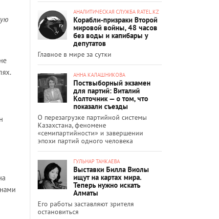
АНАЛИТИЧЕСКАЯ СЛУЖБА RATEL.KZ
ную
Корабли-призраки Второй
мировой войны, 48 часов
без воды и капибары у
депутатов
Главное в мире за сутки
не
лях.
АННА КАЛАШНИКОВА
Поствыборный экзамен
для партий: Виталий
Колточник — о том, что
показали съезды
О перезагрузке партийной системы
н
Казахстана, феномене
«семипартийности» и завершении
эпохи партий одного человека
ГУЛЬНАР ТАНКАЕВА
Выставки Билла Виолы
ищут на картах мира.
на
Теперь нужно искать
анами
Алматы
Его работы заставляют зрителя
остановиться