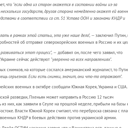
ет, что
"если одна из сторон окажется в состоянии войны из-за
 нескольких государств, другая сторона немедленно окажет ей воен
едствами в соответствии со ст. 51 Устава ООН и законами КНДР и
елать в рамках этой статьи, это уже наше дело",
— заключил Путин, 
робностей об отправке северокорейских военных в Россию и их це
 развиваться этот процесс", —
добавил он, после чего заявил, что
 Украине сейчас действуют
"уверенно на всех направлениях".
вых снимков, на которые сослался американский журналист, то Пути
ещь серьезная. Если есть снимки, значит, они что-то отражают".
рейских военных в октябре сообщали Южная Корея, Украина и США.
кой разведки, Пхеньян может направить в Россию 12 тысяч
 из них, как заявили в Сеуле на прошлой неделе, прибыли на базы 
стоке. Власти Южной Кореи считают, что переброска связана с пл
 военных КНДР в боевых действиях против украинской армии.
Ллойд ОСТИН накануне заявил, что у Вашингтона есть данные о