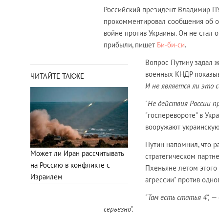
Российский президент Владимир П
прокомментировал сообщения об от
войне против Украины. Он не стал о
прибыли, пишет
Би-би-си
.
Вопрос Путину задал ж
военных КНДР показы
ЧИТАЙТЕ ТАКЖЕ
И не является ли это 
"Не действия России пр
"госперевороте" в Укра
вооружают украинскую
Путин напомнил, что 
Может ли Иран рассчитывать
стратегическом партн
на Россию в конфликте с
Пхеньяне летом этого 
Израилем
агрессии" против одног
"Там есть статья 4",
— 
серьезно".