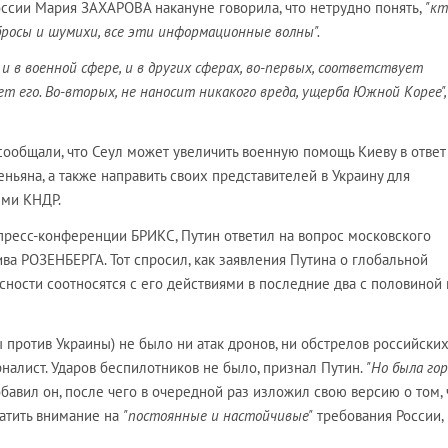
ссии Мария ЗАХАРОВА накануне говорила, что нетрудно понять,
"кт
бросы и шумихи, все эти информационные волны".
и в военной сфере, и в других сферах, во-первых, соответствует
т его. Во-вторых, не наносит никакого вреда, ущерба Южной Корее",
общали, что Сеул может увеличить военную помощь Киеву в ответ
ньяна, а также направить своих представителей в Украину для
ыми КНДР.
пресс-конференции БРИКС, Путин ответил на вопрос московского
ива РОЗЕНБЕРГА. Тот спросил, как заявления Путина о глобальной
сности соотносятся с его действиями в последние два с половиной 
ы против Украины) не было ни атак дронов, ни обстрелов российски
налист. Ударов беспилотников не было, признал Путин.
"Но была гор
бавил он, после чего в очередной раз изложил свою версию о том, 
атить внимание на
"постоянные и настойчивые"
требования России,