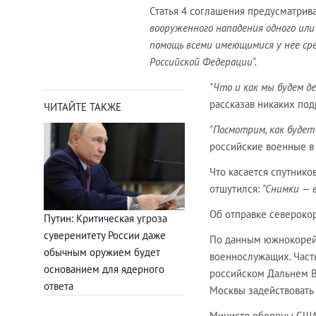
Статья 4 соглашения предусматрива
вооруженного нападения одного или
помощь всеми имеющимися у нее ср
Российской Федерации".
"Что и как мы будем д
рассказав никаких под
ЧИТАЙТЕ ТАКЖЕ
"Посмотрим, как будет
российские военные в
Что касается спутнико
отшутился:
"Снимки — в
Об отправке североко
Путин: Критическая угроза
суверенитету России даже
По данным южнокорейс
обычным оружием будет
военнослужащих. Часть
основанием для ядерного
российском Дальнем Во
ответа
Москвы задействовать
Министр обороны США 