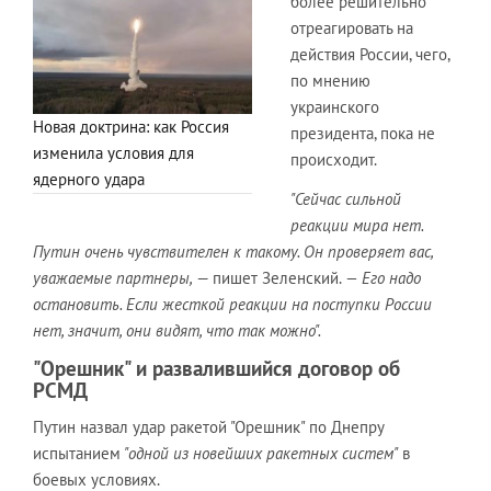
более решительно
отреагировать на
действия России, чего,
по мнению
украинского
Новая доктрина: как Россия
президента, пока не
изменила условия для
происходит.
ядерного удара
"Сейчас сильной
реакции мира нет.
Путин очень чувствителен к такому. Он проверяет вас,
уважаемые партнеры,
— пишет Зеленский.
— Его надо
остановить. Если жесткой реакции на поступки России
нет, значит, они видят, что так можно".
"Орешник" и развалившийся договор об
РСМД
Путин назвал удар ракетой "Орешник" по Днепру
испытанием
"одной из новейших ракетных систем"
в
боевых условиях.