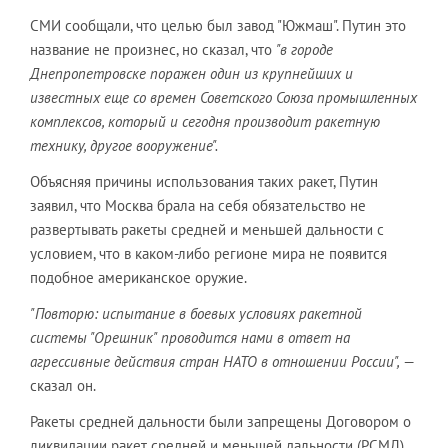
СМИ сообщали, что целью был завод "Южмаш". Путин это
название не произнес, но сказал, что
"в городе
Днепропетровске поражен один из крупнейших и
известных еще со времен Советского Союза промышленных
комплексов, который и сегодня производит ракетную
технику, другое вооружение".
Объясняя причины использования таких ракет, Путин
заявил, что Москва брала на себя обязательство не
развертывать ракеты средней и меньшей дальности с
условием, что в каком-либо регионе мира не появится
подобное американское оружие.
"Повторю: испытание в боевых условиях ракетной
системы
"Орешник
" проводится нами в ответ на
агрессивные действия стран НАТО в отношении России",
—
сказал он.
Ракеты средней дальности были запрещены Договором о
ликвидации ракет средней и меньшей дальности (РСМД),