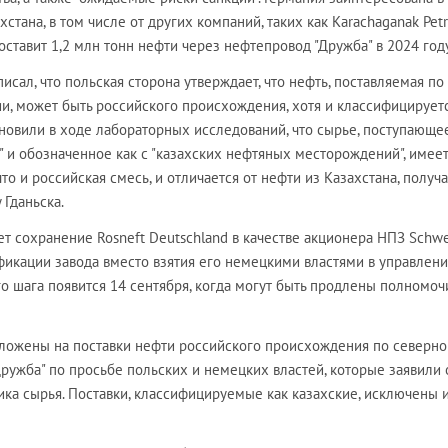
стана, в том числе от других компаний, таких как Karachaganak Pet
 поставит 1,2 млн тонн нефти через нефтепровод "Дружба" в 2024 году
исал, что польская сторона утверждает, что нефть, поставляемая по
и, может быть российского происхождения, хотя и классифицируетс
ановили в ходе лабораторных исследований, что сырье, поступающе
 и обозначенное как с "казахских нефтяных месторождений", имеет
что и российская смесь, и отличается от нефти из Казахстана, получ
 Гданьска.
т сохранение Rosneft Deutschland в качестве акционера НПЗ Schwe
икации завода вместо взятия его немецкими властями в управлени
о шага появится 14 сентября, когда могут быть продлены полномоч
ложены на поставки нефти российского происхождения по северно
ружба" по просьбе польских и немецких властей, которые заявили 
ника сырья. Поставки, классифицируемые как казахские, исключены 