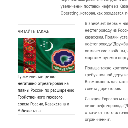
увеличении поставок нефти из Казах
Operating, которая, как ожидается,
BiznesAlert первым нап
нефтепроводу из Росси
ЧИТАЙТЕ ТАКЖЕ
казахская. Поляки уст
нефтепроводу "Дружба"
химические свойства, 
морским путем в порту
Польша также критикуе
требуя полной дерусиф
Туркменистан резко
Возможность для таког
негативно отреагировал на
совета директоров.
планы России по расширению
Тройственного газового
Санкции Евросоюза на
союза России, Казахстана и
нитке нефтепровода "Д
Узбекистана
отказе от этого источ
ограничений".