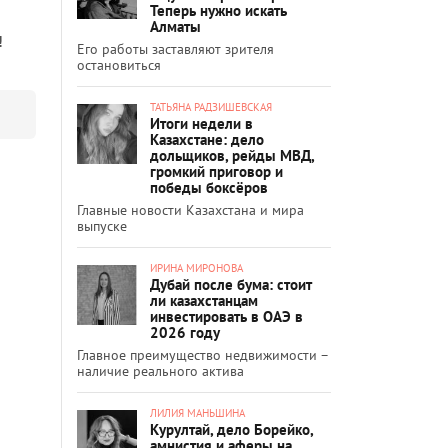
Теперь нужно искать
Алматы
!
Его работы заставляют зрителя
остановиться
ТАТЬЯНА РАДЗИШЕВСКАЯ
Итоги недели в
Казахстане: дело
дольщиков, рейды МВД,
громкий приговор и
победы боксёров
Главные новости Казахстана и мира
выпуске
ИРИНА МИРОНОВА
Дубай после бума: стоит
ли казахстанцам
инвестировать в ОАЭ в
2026 году
Главное преимущество недвижимости –
наличие реального актива
ЛИЛИЯ МАНЬШИНА
Курултай, дело Борейко,
амнистия и аферы на