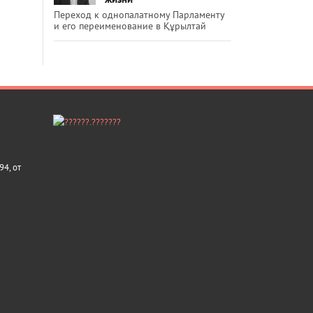
Переход к однопалатному Парламенту
и его переименование в Құрылтай
4, от