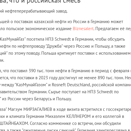
а, что и российская смесь
кий нефтеперерабатывающий завод.
ьшей о поставках казахской нефти из России в Германию может
ало польское экономическое издание
Biznesalert
. Предлагаем её пе
КазМунайГаз" посетила НПЗ Schwedt в Германии, чтобы обсудить
ефти по нефтепроводу "Дружба" через Россию и Польшу, а также
ий" по этому поводу. Польша критикует поставки с использованием
и.
, что поставил 390 тыс. тонн нефти в Германию в период с февраля
тся, что поставки в 2023 году достигнут не менее 890 тыс. тонн. Не
у между "КазМунайГазом" и Rosneft Deutschland, российской компани
равительством Германии. Сырье поступает на НПЗ Schwedt по
 из России через Беларусь и Польшу.
аза" Магзум МИРЗАГАЛИЕВ в ходе визита встретился с госсекретар
ки и климата Германии Михаэлем КЕЛЛНЕРОМ и его коллегой в
ШТАЙНБАХОМ. Согласно коммюнике со встречи, они обсудили
ва, а также "ожидаемые риски санкций". Германия заинтересована в