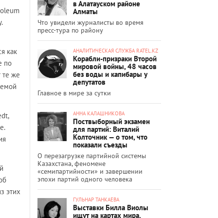
в Алатауском районе
roleum
Алматы
.
Что увидели журналисты во время
пресс-тура по району
я как
АНАЛИТИЧЕСКАЯ СЛУЖБА RATEL.KZ
Корабли-призраки Второй
е по
мировой войны, 48 часов
без воды и капибары у
 те же
депутатов
аемой
Главное в мире за сутки
АННА КАЛАШНИКОВА
dt,
Поствыборный экзамен
е.
для партий: Виталий
Колточник — о том, что
ия
показали съезды
О перезагрузке партийной системы
Казахстана, феномене
й
«семипартийности» и завершении
эпохи партий одного человека
об
из этих
ГУЛЬНАР ТАНКАЕВА
Выставки Билла Виолы
ищут на картах мира.