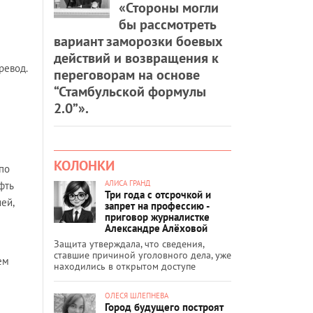
«Стороны могли
бы рассмотреть
вариант заморозки боевых
действий и возвращения к
ревод.
переговорам на основе
“Стамбульской формулы
2.0”».
КОЛОНКИ
 по
АЛИСА ГРАНД
фть
Три года с отсрочкой и
ей,
запрет на профессию -
приговор журналистке
Александре Алёховой
Защита утверждала, что сведения,
ставшие причиной уголовного дела, уже
ем
находились в открытом доступе
ОЛЕСЯ ШЛЕПНЕВА
Город будущего построят