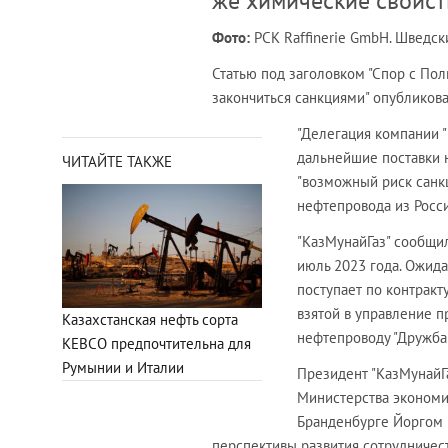
же химические свойств
Фото:
PCK Raffinerie GmbH. Шведс
Статью под заголовком "Спор с Пол
закончиться санкциями" опубликов
"Делегация компании "
дальнейшие поставки н
ЧИТАЙТЕ ТАКЖЕ
"возможный риск санкц
нефтепровода из Росси
"КазМунайГаз" сообщил
июль 2023 года. Ожидае
поступает по контракт
взятой в управление п
Казахстанская нефть сорта
нефтепроводу "Дружба"
KEBCO предпочтительна для
Румынии и Италии
Президент "КазМунайГ
Министерства экономи
Бранденбурге Йоргом 
перспективы развития сотрудничест