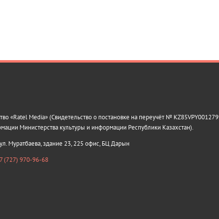
о «Ratel Media» (Свидетельство о постановке на переучёт № KZ85VPY0012799
рмации Министерства культуры и информации Республики Казахстан).
 ул. Муратбаева, здание 23, 225 офис, БЦ Дарын
7 (727) 970-96-68