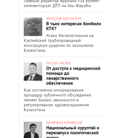
Главный редактор журнала «За рулём»
комментирует ДТП на Аль-Фараби
ВЯЧЕСЛАВ ЩЕКУНСКИХ
В чьих интересах бомбили
КТК?
Атаки беспилотников на
Каспийский трубопроводный
консорциум ударили по экономике
Казахстана
РУСЛАН ЗАКИЕВ
От доступа к медицинской
помощи до
лекарственного
обеспечения
Как системное игнорирование
процедур публичного обсуждения
меняет баланс законности в
регулировании здравоохранения
Казахстана
БАУЫРЖАН АЙНАБЕКОВ
Национальный курултай и
перезапуск политической
жизни