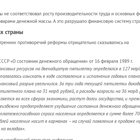
ты не соответствовал росту производительности труда и основных ф
оварами денежной массы. А это разрушало финансовую систему стр
х страны
тренних противоречий реформы отрицательно сказывались на
СССР «О состоянии денежного обращения» от 16 февраля 1989 г.
совых ресурсов на двенадцатую пятилетку определялся в 127 млрд
полагалось изыскать в ходе составления и исполнения годовых плано
ансовый разрыв увеличился. За три года текущей пятилетки доход
илетнего плана на 31 млрд. рублей, а расходы возросли на 36 млрд. 
ется во всех сферах экономики, растут долги государства, и преж
 неизбежно предопределяет ухудшение состояния денежного обращени
платежеспособного спроса населения определяется в сумме более 70
ублей население носит в карманах – на случай появления в продаже 
 на вкладах».
ал неизбежной открытую инфляцию.