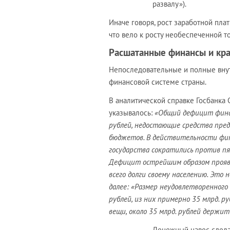
развалу»).
Иначе говоря, рост заработной пла
что вело к росту необеспеченной т
Расшатанные финансы и кра
Непоследовательные и полные вну
финансовой системе страны.
В аналитической справке Госбанка 
указывалось:
«Общий дефицит финан
рублей, недостающие средства пред
бюджетов. В действительности фин
государства сократились против пят
Дефицит острейшим образом проявля
всего долги своему населению. Это
далее: «Размер неудовлетворенного 
рублей, из них примерно 35 млрд. р
вещи, около 35 млрд. рублей держит
Денежный навес сдел