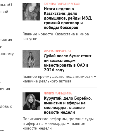
ТАТЬЯНА РАДЗИШЕВСКАЯ
ны: «О
Итоги недели в
овой
Казахстане: дело
дольщиков, рейды МВД,
громкий приговор и
победы боксёров
Главные новости Казахстана и мира
выпуске
риятия
ое
ИРИНА МИРОНОВА
ванному
Дубай после бума: стоит
ли казахстанцам
инвестировать в ОАЭ в
2026 году
Главное преимущество недвижимости –
наличие реального актива
ь
чения
ЛИЛИЯ МАНЬШИНА
Курултай, дело Борейко,
амнистия и аферы на
удовых
миллиарды: главные
новости недели
Политические реформы, громкие суды
и аферы на миллиарды — главные
новости недели
ов