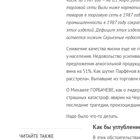
торговой сети были ниже норматива
товаров в торговую сеть в 1987 год
промышленности в 1987 году сократ
этих изделий. Дефицит этих издел
остается низким. Серьезные недос
Снижение качества жизни еще не п
у населения. Недовольство усилив
предложения алкогольной продукции
вина на 51%. Как шутил Парфенов в
расстрела». Выпавшие из торговли
О Михаиле ГОРБАЧЕВЕ, как о лидере
страшных катастроф: аварии на Че
последние трагедии, произошедшие
Надо было что-то делать.
Как бы углублен
ЧИТАЙТЕ ТАКЖЕ
В этих обстоятельства