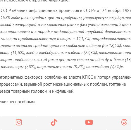
 СССР «Анализ инфляционных процессов в СССР» от 24 ноября 1989 
1988 годы рост средних цен на продукцию, реализуемую государств
ьской кооперацией и на колхозном рынке (без учета изменений цен 
кооперативами и в порядке индивидуальной трудовой деятельности
м числе на продовольственные товары – 111,7%, непродовольственны
твенно возросли средние цены на колбасные изделия (на 18,5%), кон
овощи (11,6%), хлеб и хлебобулочные изделия (22,3%), алкогольные на
варам наиболее высокий рост цен имел место на одежду и белье (13,
 телевизоры (7,8%), шерстяные ткани (8,7%), автомобили (7,2%)».
лагоприятных факторов: ослабление власти КПСС и потеря управляе
процессами, взрывной рост межнациональных проблем, топтание
щееся товарным голодом и инфляцией.
нежизнеспособным.