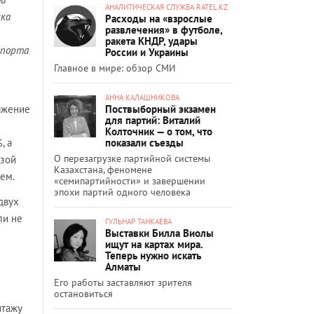
АНАЛИТИЧЕСКАЯ СЛУЖБА RATEL.KZ
вка
Расходы на «взрослые
развлечения» в футболе,
ракета КНДР, удары
мпорта
России и Украины
Главное в мире: обзор СМИ
АННА КАЛАШНИКОВА
Поствыборный экзамен
ажение
для партий: Виталий
Колточник — о том, что
показали съезды
, а
О перезагрузке партийной системы
озой
Казахстана, феномене
ем.
«семипартийности» и завершении
эпохи партий одного человека
двух
ли не
ГУЛЬНАР ТАНКАЕВА
Выставки Билла Виолы
ищут на картах мира.
Теперь нужно искать
Алматы
Его работы заставляют зрителя
остановиться
нтажу