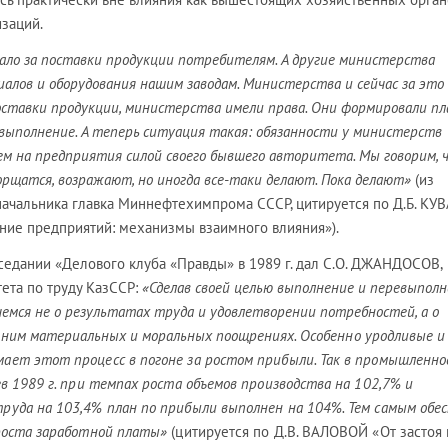
изаций.
ло за поставки продукции потребителям. А другие министерства
иалов и оборудования нашим заводам. Министерства и сейчас за это
оставки продукции, министерства имели права. Они формировали п
выполнение. А теперь ситуация такая: обязанности у министерств
ияем на предприятия силой своего бывшего авторитета. Мы говорим, 
орщатся, возражают, но иногда все-таки делают. Пока делают»
(из
ачальника главка Миннефтехимпрома СССР, цитируется по Д.Б. КУ
ние предприятий: механизмы взаимного влияния»).
седании «Делового клуба «Правды» в 1989 г. дал С.О. ДЖАНДОСОВ,
ета по труду КазССР:
«Сделав своей целью выполнение и перевыпол
ечемся не о результатах труда и удовлетворении потребностей, а о
с ним материальных и моральных поощрениях.
Особенно уродливые и
ает этот процесс в погоне за ростом прибыли. Так в промышленн
ев 1989 г. при темпах роста объемов производства на 102,7% и
руда на 103,4% план по прибыли выполнен на 104%. Тем самым обе
 роста заработной платы»
(цитируется по Д.В. ВАЛОВОЙ «От застоя 