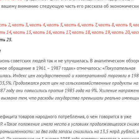
 вашему вниманию следующую часть его рассказа об экономически
сть 2
,
часть 3
,
часть 4
,
часть 5
,
часть 6
,
часть 7
,
часть 8
,
часть 9
,
ча
ть 14
,
часть 15
,
часть 16
,
часть 17
,
часть 18
,
часть 19
,
часть 20
,
час
сть 25.
е
знь советских людей так и не улучшилась. В аналитическом обзор
ное обращение в 1961 – 1987 годах» отмечалось:
«Покупательная
зилась. Индекс цен государственной и кооперативной торговли в 198
103,5%. Продолжался рост цен на сельскохозяйственные продукты на
987 году они повысились против 1985 года на 9%. Усиление напряже
 вызвано тем, что расходы государства превышали реально имеющи
ефицита товаров народного потребления, о чем говорится в уже
Р.
«Такое положение имело место в условиях продолжающегося сниж
ромышленности: за два года запасы снизились на 13,5 млрд. рублей, 
блей. По состоянию на 1 января 1988 года остатки товаров в розничн