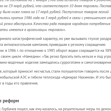
 на 7,9 млрд. рублей, что соответствует 10 дням торговли. Поста
у была ниже плана на 17 млрд. рублей. Поступление товаров легкой
илось против 1986 года на 3 млрд. рублей в связи с уменьшением и
ий резко обострился. Качество ряда товаров народного потребления
татки имеются в организации торговли».
риняло катастрофический характер, но уже вызывало глухое раздр
ала антиалкогольная кампания, приведшая к резкому сокращению
: в 1986 г. по отношению к 1985 оборот водки сокращается на 38%
 своем цикле «Намедни»: «Так резко бросить пить нельзя и под угр
 вино-водочные изделия замещались суррогатами и самогоноварени
, который приносит несчастья, стали полушепотом говорить после 
рнобыльской АЭС и гибели теплохода «Адмирал Нахимов». И это бы
 в годы его правления.
ие реформ
х Горбачев пошел, как ему казалось, на решительные меры по демо