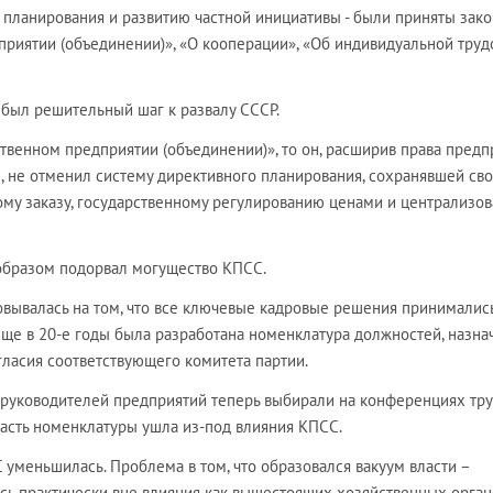
 планирования и развитию частной инициативы - были приняты зако
приятии (объединении)», «О кооперации», «Об индивидуальной труд
 был решительный шаг к развалу СССР.
ственном предприятии (объединении)», то он, расширив права предп
е, не отменил систему директивного планирования, сохранявшей св
ому заказу, государственному регулированию ценами и централизо
образом подорвал могущество КПСС.
новывалась на том, что все ключевые кадровые решения принималис
Еще в 20-е годы была разработана номенклатура должностей, назна
гласия соответствующего комитета партии.
 руководителей предприятий теперь выбирали на конференциях тр
 часть номенклатуры ушла из-под влияния КПСС.
С уменьшилась. Проблема в том, что образовался вакуум власти –
сь практически вне влияния как вышестоящих хозяйственных орган