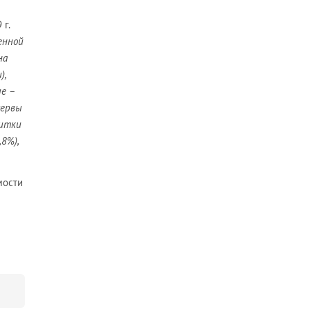
г.
енной
на
),
е –
сервы
питки
8%),
мости