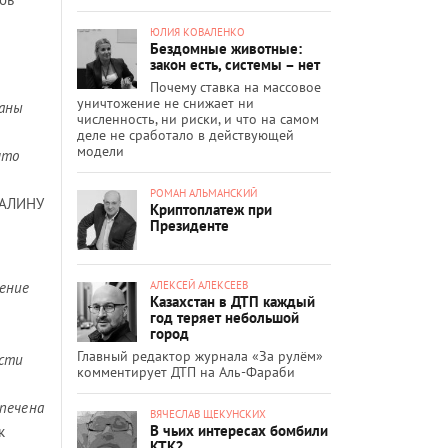
ЮЛИЯ КОВАЛЕНКО
Бездомные животные:
закон есть, системы – нет
Почему ставка на массовое
уничтожение не снижает ни
ланы
численность, ни риски, и что на самом
деле не сработало в действующей
модели
что
РОМАН АЛЬМАНСКИЙ
ВАЛИНУ
Криптоплатеж при
Президенте
АЛЕКСЕЙ АЛЕКСЕЕВ
нение
Казахстан в ДТП каждый
год теряет небольшой
город
Главный редактор журнала «За рулём»
ости
комментирует ДТП на Аль-Фараби
спечена
ВЯЧЕСЛАВ ЩЕКУНСКИХ
В чьих интересах бомбили
к
КТК?