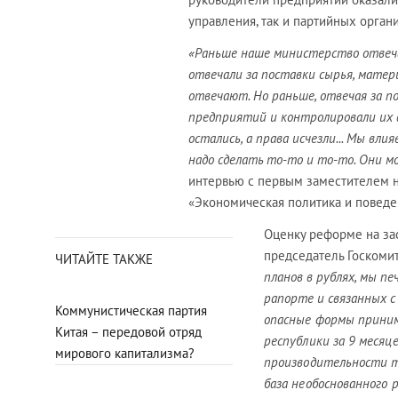
управления, так и партийных орган
«Раньше наше министерство отвеча
отвечали за поставки сырья, матер
отвечают. Но раньше, отвечая за п
предприятий и контролировали их 
остались, а права исчезли... Мы вл
надо сделать то-то и то-то. Они м
интервью с первым заместителем н
«Экономическая политика и поведе
Оценку реформе на за
председатель Госкомит
ЧИТАЙТЕ ТАКЖЕ
планов в рублях, мы п
рапорте и связанных 
Коммунистическая партия
опасные формы приним
Китая – передовой отряд
республики за 9 месяц
мирового капитализма?
производительности т
база необоснованного