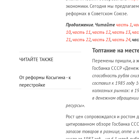
экономики. Сегодня мы предлагаем
реформах в Советском Союзе.
Продолжение. Читайте
часть 1
,
ча
10
,
часть 11
,
часть 12
,
часть 13
,
час
21
,
часть 22
,
часть 23
,
часть 24
, ча
Топтание на мест
ЧИТАЙТЕ ТАКЖЕ
Перемены пришли, а жи
Госбанка СССР «Денеж
способность рубля сни
От реформы Косыгина - к
составил к 1985 году 
перестройке
колхозных рынках: в 1
в денежном обращении
ресурсы».
Рост цен сопровождался и ростом д
цитированном обзоре Госбанка ССС
запасов товаров в рознице, опте и п
числе за 1987 год – на 6,1 млрд. ру