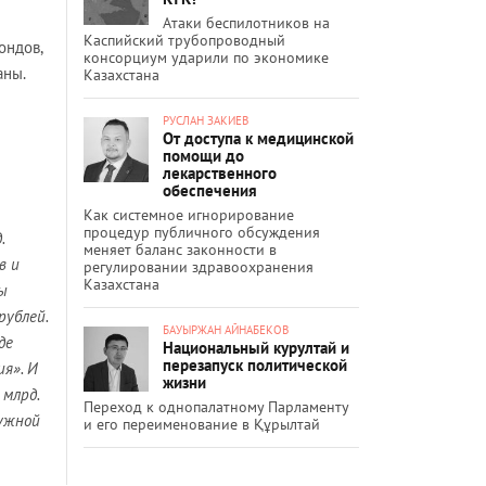
Атаки беспилотников на
Каспийский трубопроводный
ондов,
консорциум ударили по экономике
аны.
Казахстана
РУСЛАН ЗАКИЕВ
От доступа к медицинской
помощи до
лекарственного
обеспечения
Как системное игнорирование
процедур публичного обсуждения
.
меняет баланс законности в
в и
регулировании здравоохранения
Казахстана
ы
рублей.
БАУЫРЖАН АЙНАБЕКОВ
де
Национальный курултай и
перезапуск политической
я». И
жизни
 млрд.
Переход к однопалатному Парламенту
нужной
и его переименование в Құрылтай