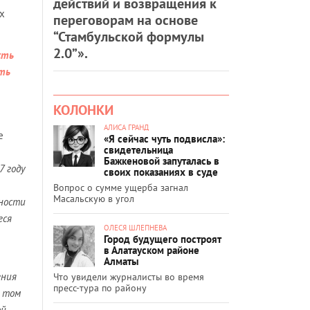
действий и возвращения к
х
переговорам на основе
“Стамбульской формулы
2.0”».
сть
ть
КОЛОНКИ
АЛИСА ГРАНД
е
«Я сейчас чуть подвисла»:
свидетельница
Бажкеновой запуталась в
7 году
своих показаниях в суде
Вопрос о сумме ущерба загнал
Масальскую в угол
нности
еся
ОЛЕСЯ ШЛЕПНЕВА
Город будущего построят
в Алатауском районе
Алматы
ения
Что увидели журналисты во время
пресс-тура по району
в том
ой