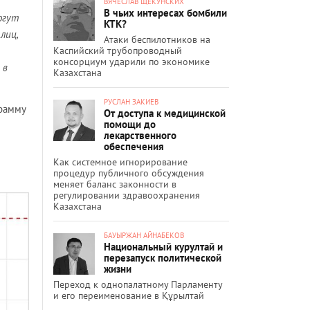
ВЯЧЕСЛАВ ЩЕКУНСКИХ
В чьих интересах бомбили
огут
КТК?
лиц,
Атаки беспилотников на
Каспийский трубопроводный
консорциум ударили по экономике
 в
Казахстана
РУСЛАН ЗАКИЕВ
грамму
От доступа к медицинской
помощи до
лекарственного
обеспечения
Как системное игнорирование
процедур публичного обсуждения
меняет баланс законности в
регулировании здравоохранения
Казахстана
БАУЫРЖАН АЙНАБЕКОВ
Национальный курултай и
перезапуск политической
жизни
Переход к однопалатному Парламенту
и его переименование в Құрылтай