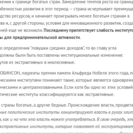
ении к границе богатых стран. Замедление темпов роста на грани
обенностью развития в этот период — страна исчерпывает преимущ
ство ресурсов, и начинает проигрывать менее богатым странам в
а и, с другой стороны, условия для инновационного развития, соз
 ней еще не возникли.
Последнему препятствует слабость институто
ы для предпринимательской активности
.
го определения "ловушки средних доходов", то во главу угла
должны были быть поставлены институциональные изменения:
утов из экстрактивных в инклюзивные.
ОБИНСОН, лауреаты премии памяти Альфреда Нобеля этого года, п
ескими институтами понимают такие, которые являются одноврем
ческими и централизованными. Если хотя бы одно из этих условий
тические институты классифицируются как экстрактивные.
 страны богатые, а другие бедные. Происхождение власти, процвет
ные политические институты концентрируют власть в руках элит
, как и на что это власть может употребляться. В свою очередь, эт
экстрактивные институты, которые позволяют ей эксплуатироват