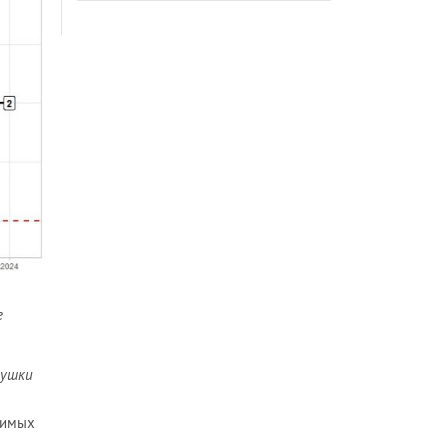
е
вушки
нимых