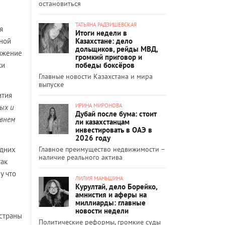
остановиться
ТАТЬЯНА РАДЗИШЕВСКАЯ
я
Итоги недели в
Казахстане: дело
нной
дольщиков, рейды МВД,
тижение
громкий приговор и
победы боксёров
ки
Главные новости Казахстана и мира
выпуске
ития
ИРИНА МИРОНОВА
ых и
Дубай после бума: стоит
овнем
ли казахстанцам
инвестировать в ОАЭ в
2026 году
Главное преимущество недвижимости –
едних
наличие реального актива
так
у что
ЛИЛИЯ МАНЬШИНА
Курултай, дело Борейко,
амнистия и аферы на
миллиарды: главные
новости недели
 страны
Политические реформы, громкие суды