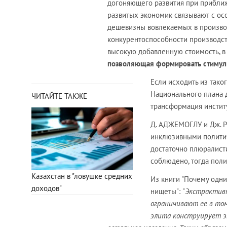
догоняющего развития при приближ
развитых экономик связывают с ос
дешевизны вовлекаемых в производ
конкурентоспособности производств
высокую добавленную стоимость, в
позволяющая формировать стимул
Если исходить из тако
Национального плана 
ЧИТАЙТЕ ТАКЖЕ
трансформация инстит
Д. АДЖЕМОГЛУ и Дж. Р
инклюзивными политич
достаточно плюралисти
соблюдено, тогда поли
Казахстан в "ловушке средних
Из книги "Почему одни
доходов"
нищеты":
"Экстрактив
ограничивают ее в том
элита конструирует 