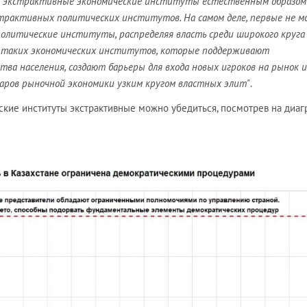
ом, экстрактивные экономические институты естественным образом
страктивных политических институтов. На самом деле, первые не м
олитические институты, распределяя власть среди широкого круга 
у таких экономических институтов, которые поддерживают
тва населения, создают барьеры для входа новых игроков на рынок и
аров рыночной экономики узким кругом властных элит"
.
еские институты экстрактивные можно убедиться, посмотрев на диа