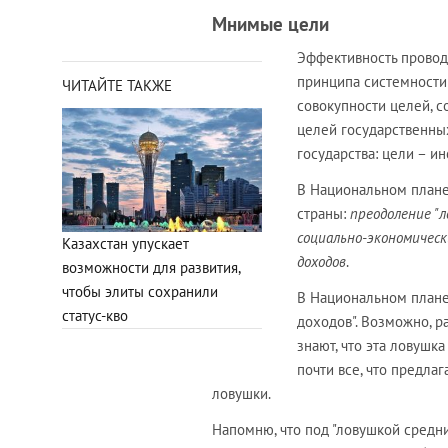
Мнимые цели
Эффективность провод
принципа системности
ЧИТАЙТЕ ТАКЖЕ
совокупности целей, 
целей государственных
государства: цели – и
В Национальном плане
страны:
преодоление "
социально-экономическ
Казахстан упускает
доходов
.
возможности для развития,
чтобы элиты сохранили
В Национальном плане 
статус-кво
доходов". Возможно, ра
знают, что эта ловушка
почти все, что предла
ловушки.
Напомню, что под "ловушкой средн