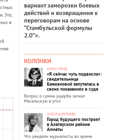
вариант заморозки боевых
астных
действий и возвращения к
. Это,
переговорам на основе
имых в
“Стамбульской формулы
2.0”».
ей
ения
КОЛОНКИ
АЛИСА ГРАНД
«Я сейчас чуть подвисла»:
свидетельница
Бажкеновой запуталась в
своих показаниях в суде
Вопрос о сумме ущерба загнал
Масальскую в угол
ОЛЕСЯ ШЛЕПНЕВА
Город будущего построят
в Алатауском районе
Алматы
Что увидели журналисты во время