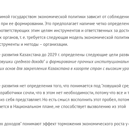
имой государством экономической политики зависит от соблюдени
 при ее формировании. Это предполагает наличие четко определе
соответствующих этим целям инструментов и ответственных за дос
 органов, т. е. требуется следующая модель экономической полити
нструменты и методы – организации.
 развития Казахстана до 2029 г. определены следующие цели разв
ловушки среднего дохода" и формирование прочных институциональн
их основ для закрепления Казахстана в когорте стран с высоким ур
развития нет определения того, что понимается под "ловушкой ср
зработчики сочли, что в этом нет необходимости, потому что все и 
 из себя представляет. Но есть смысл восполнить этот пробел, потом
гается в Национальном плане, не способствует вызволению из этой
их доходов" понимают эффект торможения экономического роста у