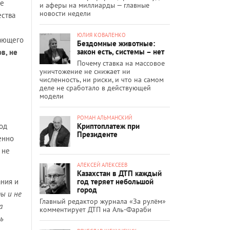
це
и аферы на миллиарды — главные
новости недели
ества
ЮЛИЯ КОВАЛЕНКО
дающего
Бездомные животные:
закон есть, системы – нет
в, не
Почему ставка на массовое
уничтожение не снижает ни
численность, ни риски, и что на самом
деле не сработало в действующей
модели
РОМАН АЛЬМАНСКИЙ
Криптоплатеж при
од
Президенте
енно
 не
АЛЕКСЕЙ АЛЕКСЕЕВ
Казахстан в ДТП каждый
год теряет небольшой
ания и
город
ы и не
Главный редактор журнала «За рулём»
а
комментирует ДТП на Аль-Фараби
ь