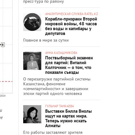
пресс-тура по району
АНАЛИТИЧЕСКАЯ СЛУЖБА RATEL.KZ
Корабли-призраки Второй
мировой войны, 48 часов
без воды и капибары у
депутатов
Главное в мире за сутки
АННА КАЛАШНИКОВА
Поствыборный экзамен
для партий: Виталий
Колточник — о том, что
показали съезды
О перезагрузке партийной системы
Казахстана, феномене
«семипартийности» и завершении
эпохи партий одного человека
ГУЛЬНАР ТАНКАЕВА
и
Выставки Билла Виолы
ищут на картах мира.
не
Теперь нужно искать
Алматы
Его работы заставляют зрителя