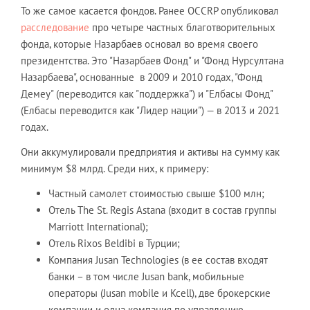
То же самое касается фондов. Ранее OCCRP опубликовал
расследование
про четыре частных благотворительных
фонда, которые Назарбаев основал во время своего
президентства. Это "Назарбаев Фонд" и "Фонд Нурсултана
Назарбаева", основанные в 2009 и 2010 годах, "Фонд
Демеу" (переводится как "поддержка") и "Елбасы Фонд"
(Елбасы переводится как "Лидер нации") — в 2013 и 2021
годах.
Они аккумулировали предприятия и активы на сумму как
минимум $8 млрд. Среди них, к примеру:
Частный самолет стоимостью свыше $100 млн;
Отель The St. Regis Astana (входит в состав группы
Marriott International);
Отель Rixos Beldibi в Турции;
Компания Jusan Technologies (в ее состав входят
банки – в том числе Jusan bank, мобильные
операторы (Jusan mobile и Kcell), две брокерские
компании и одна компания по управлению