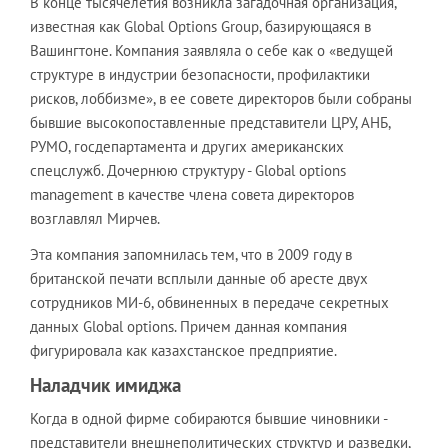
В конце тысячелетия возникла загадочная организация,
известная как Global Options Group, базирующаяся в
Вашингтоне. Компания заявляла о себе как о «ведущей
структуре в индустрии безопасности, профилактики
рисков, лоббизме», в ее совете директоров были собраны
бывшие высокопоставленные представители ЦРУ, АНБ,
РУМО, госдепартамента и других американских
спецслужб. Дочернюю структуру - Global options
management в качестве члена совета директоров
возглавлял Мирчев.
Эта компания запомнилась тем, что в 2009 году в
британской печати всплыли данные об аресте двух
сотрудников МИ-6, обвиненных в передаче секретных
данных Global options. Причем данная компания
фигурировала как казахстанское предприятие.
Наладчик имиджа
Когда в одной фирме собираются бывшие чиновники -
представители внешнеполитических структур и разведки,