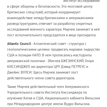
институт исследований
в сфере обороны и безопасности. Это мозговой центр
британских спецслужб, который координирует
взаимодействие между британскими и американскими
разведструктурами, отвечает за разработку секретных
исследований военного характера. Мирчев занимает в ней
пост исполнительного председателя и вице-президента.
Atlantic Council
- Атлантический совет - структура с
геополитическими целями: продвигать мировое лидерство
США и позиции НАТО. В нем прописались мастодонты
американской политики - Збигнев БЖЕЗИНСКИЙ, Генри
КИССИНДЖЕР, экс-директора ЦРУ Дэвид ПЕТРЕУС и
Джеймс ВУЛСИ. Здесь Мирчев занимает пост
действительного члена совета директоров.
Также Мирчев действительный член Американского
Учредительного совета Института Киссинджера по
изучению Китая и США, Национального кабинета Вильсона
при Международном центре имени Вудро Вильсона.