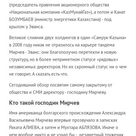
(председатель правления акционерного общества
«Национальная компания «КазМунайГаз»), а потом и Канат
БОЗУМБАЕВ (министр энергетики Казахстана) - под
крылом у Эванса.
Великое слияния двух холдингов в один «Самрук-Казына»
в 2008 году никак не отразилось на карьере тандема
Мирчев - Эванс: они благополучно перетекли в новую
структуру, но в более неприметном статусе «рядовых»
независимых директоров. Но их скромный статус ни о чем
не говорит. А сказать есть что.
Сегодняшний обзор посвятим самому закрытому от
общества и СМИ директору - господину Мирчеву.
Кто такой господин Мирчев
Имя американца болгарского происхождения Александра
Васильевича Мирчева впервые прозвучало в записках
Рахата АЛИЕВА, а затем и Мухтара АБЛЯЗОВА. Иначе о
нем вообще никто и не узнал бы - незаметный труженик