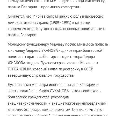
коммунистического союза молодежи и Социалистическую
партию Болгарии – преемницу компартии.
Считается, что Мирчев сыграл важную роль в процессах
демократизации страны (1989 - 1991) в качестве
сопредседателя Круг­лого стола основных политических
партий Болгарии.
Молодому функционеру Мирчеву посчастливилось попасть
в команду Андрея ЛУКАНОВА - «динозавра» болгарской
политики, соратника болгарского диктатора Тодора
ЖИВКОВА. Андрея Луканова сравнивали с Михаилом
ГОРБАЧЕВЫМ, который начал перестройку в СССР,
завершившуюся развалом государства.
Луканов - сын министра иностранных дел Болгарии и
члена политбюро Карло ЛУКАНОВА - имел советское и
болгарское гражданство, руководил
внешнеэкономическим и внешнеторговым направлением
в партии, был кадровым дипломатом. Очевидно, что его
группа имела свободный доступ для поиска союзников за