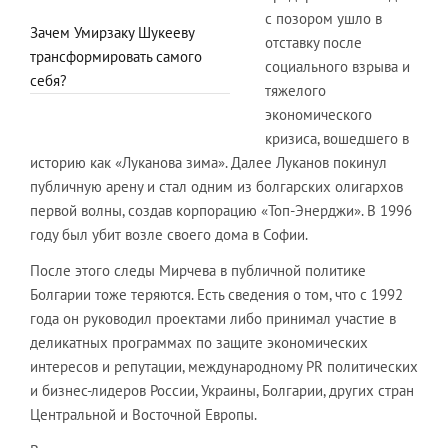
с позором ушло в
Зачем Умирзаку Шукееву
отставку после
трансформировать самого
социального взрыва и
себя?
тяжелого
экономического
кризиса, вошедшего в
историю как «Луканова зима». Далее Луканов покинул
публичную арену и стал одним из болгарских олигархов
первой волны, создав корпорацию «Топ-Энерджи». В 1996
году был убит возле своего дома в Софии.
После этого следы Мирчева в публичной политике
Болгарии тоже теряются. Есть сведения о том, что с 1992
года он руководил проектами либо принимал участие в
деликатных программах по защите экономических
интересов и репутации, международному PR политических
и бизнес-лидеров России, Украины, Болгарии, других стран
Центральной и Восточной Европы.