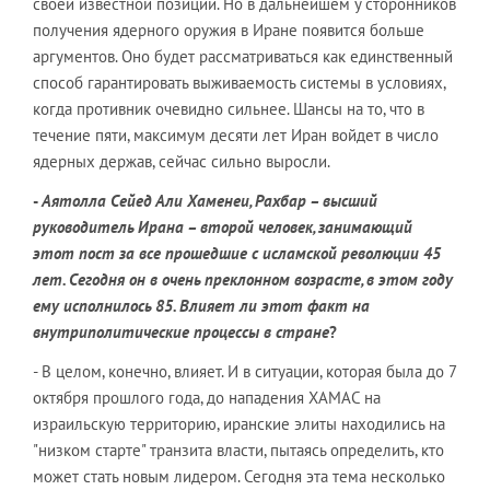
своей известной позиции. Но в дальнейшем у сторонников
получения ядерного оружия в Иране появится больше
аргументов. Оно будет рассматриваться как единственный
способ гарантировать выживаемость системы в условиях,
когда противник очевидно сильнее. Шансы на то, что в
течение пяти, максимум десяти лет Иран войдет в число
ядерных держав, сейчас сильно выросли.
-
Аятолла Сейед Али Хаменеи, Рахбар – высший
руководитель Ирана – второй человек, занимающий
этот пост за все прошедшие с исламской революции 45
лет. Сегодня он в очень преклонном возрасте, в этом году
ему исполнилось 85. Влияет ли этот факт на
внутриполитические процессы в стране
?
- В целом, конечно, влияет. И в ситуации, которая была до 7
октября прошлого года, до нападения ХАМАС на
израильскую территорию, иранские элиты находились на
"низком старте" транзита власти, пытаясь определить, кто
может стать новым лидером. Сегодня эта тема несколько