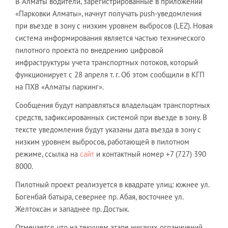
В Алматы водители, зарегистрированные в приложении
«Парковки Алматы», начнут получать push-уведомления
при въезде в зону с низким уровнем выбросов (LEZ). Новая
система информирования является частью технического
пилотного проекта по внедрению цифровой
инфраструктуры учета транспортных потоков, который
функционирует с 28 апреля т. г. Об этом сообщили в КГП
на ПХВ «Алматы паркинг».
Сообщения будут направляться владельцам транспортных
средств, зафиксированных системой при въезде в зону. В
тексте уведомления будут указаны дата въезда в зону с
низким уровнем выбросов, работающей в пилотном
режиме, ссылка на
сайт
и контактный номер +7 (727) 390
8000.
Пилотный проект реализуется в квадрате улиц: южнее ул.
Богенбай батыра, севернее пр. Абая, восточнее ул.
Желтоксан и западнее пр. Достык.
Отмечается, что на текущем этапе никаких ограничений