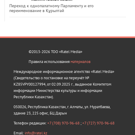
Переход к однопалатному Парламенту и его
переименование в Құрылтай
©2013-2026 ТОО «Ratel Media»
Правила использования
материалов
Международное информационное агентство «Ratel Media»
(Свидетельство о постановке на переучёт №
KZ85VPY00127994, от 02.09.2025 г., выданное Комитетом
информации Министерства культуры и информации
Республики Казахстан).
050026, Республика Казахстан, г. Алматы, ул. Муратбаева,
здание 23, 225 офис, БЦ Дарын
Телефон редакции:
+7 (708) 970-96-68
;
+7 (727) 970-96-68
Email:
info@ratel.kz